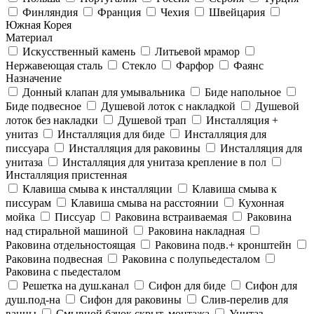
Финляндия
Франция
Чехия
Швейцария
Южная Корея
Материал
Искусственный камень
Литьевой мрамор
Нержавеющая сталь
Стекло
Фарфор
Фаянс
Назначение
Донный клапан для умывальника
Биде напольное
Биде подвесное
Душевой лоток с накладкой
Душевой
лоток без накладки
Душевой трап
Инсталляция +
унитаз
Инсталляция для биде
Инсталляция для
писсуара
Инсталляция для раковины
Инсталляция для
унитаза
Инсталляция для унитаза крепление в пол
Инсталляция пристенная
Клавиша смыва к инсталляции
Клавиша смыва к
писсурам
Клавиша смыва на расстоянии
Кухонная
мойка
Писсуар
Раковина встраиваемая
Раковина
над стиральной машиной
Раковина накладная
Раковина отдельностоящая
Раковина подв.+ кронштейн
Раковина подвесная
Раковина с полупьедесталом
Раковина с пьедесталом
Решетка на душ.канал
Сифон для биде
Сифон для
душ.под-на
Сифон для раковины
Слив-перелив для
ванны
Смывной бачок скрыт. монтажа
Унитаз