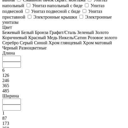
напольный
Унитаз напольный с биде
Унитаз
подвесной
Унитаз подвесной с биде
Унитаз
приставной
Электронные крышки
Электронные
унитазы
Цвет
Бежевый
Белый
Бронза
Графит/Сталь
Зеленый
Золото
Коричневый
Красный
Медь
Никель/Сатин
Розовое золото
Серебро
Серый
Синий
Хром глянцевый
Хром матовый
Черный
Разноцветные
Длина
6
126
246
365
485
Ширина
1
87
173