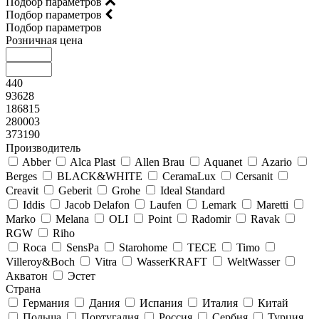
Подбор параметров
Подбор параметров
Подбор параметров
Розничная цена
440
93628
186815
280003
373190
Производитель
Abber
Alca Plast
Allen Brau
Aquanet
Azario
Berges
BLACK&WHITE
CeramaLux
Cersanit
Creavit
Geberit
Grohe
Ideal Standard
Iddis
Jacob Delafon
Laufen
Lemark
Maretti
Marko
Melana
OLI
Point
Radomir
Ravak
RGW
Riho
Roca
SensPa
Starohome
TECE
Timo
Villeroy&Boсh
Vitra
WasserKRAFT
WeltWasser
Акватон
Эстет
Страна
Германия
Дания
Испания
Италия
Китай
Польша
Португалия
Россия
Сербия
Турция