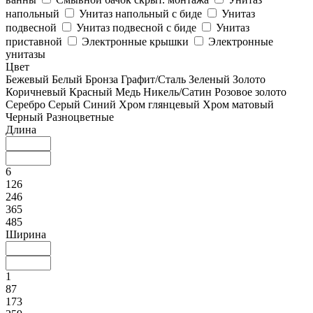
напольный
Унитаз напольный с биде
Унитаз
подвесной
Унитаз подвесной с биде
Унитаз
приставной
Электронные крышки
Электронные
унитазы
Цвет
Бежевый
Белый
Бронза
Графит/Сталь
Зеленый
Золото
Коричневый
Красный
Медь
Никель/Сатин
Розовое золото
Серебро
Серый
Синий
Хром глянцевый
Хром матовый
Черный
Разноцветные
Длина
6
126
246
365
485
Ширина
1
87
173