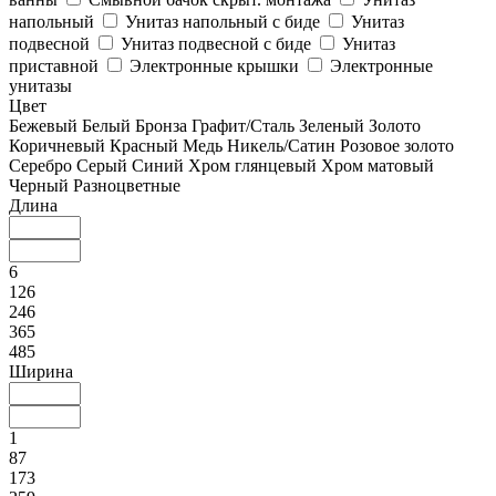
напольный
Унитаз напольный с биде
Унитаз
подвесной
Унитаз подвесной с биде
Унитаз
приставной
Электронные крышки
Электронные
унитазы
Цвет
Бежевый
Белый
Бронза
Графит/Сталь
Зеленый
Золото
Коричневый
Красный
Медь
Никель/Сатин
Розовое золото
Серебро
Серый
Синий
Хром глянцевый
Хром матовый
Черный
Разноцветные
Длина
6
126
246
365
485
Ширина
1
87
173