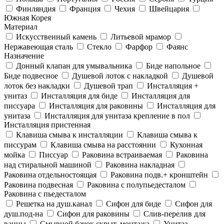
Финляндия
Франция
Чехия
Швейцария
Южная Корея
Материал
Искусственный камень
Литьевой мрамор
Нержавеющая сталь
Стекло
Фарфор
Фаянс
Назначение
Донный клапан для умывальника
Биде напольное
Биде подвесное
Душевой лоток с накладкой
Душевой
лоток без накладки
Душевой трап
Инсталляция +
унитаз
Инсталляция для биде
Инсталляция для
писсуара
Инсталляция для раковины
Инсталляция для
унитаза
Инсталляция для унитаза крепление в пол
Инсталляция пристенная
Клавиша смыва к инсталляции
Клавиша смыва к
писсурам
Клавиша смыва на расстоянии
Кухонная
мойка
Писсуар
Раковина встраиваемая
Раковина
над стиральной машиной
Раковина накладная
Раковина отдельностоящая
Раковина подв.+ кронштейн
Раковина подвесная
Раковина с полупьедесталом
Раковина с пьедесталом
Решетка на душ.канал
Сифон для биде
Сифон для
душ.под-на
Сифон для раковины
Слив-перелив для
ванны
Смывной бачок скрыт. монтажа
Унитаз