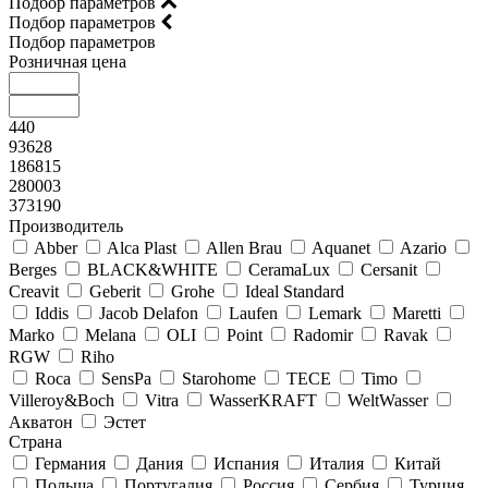
Подбор параметров
Подбор параметров
Подбор параметров
Розничная цена
440
93628
186815
280003
373190
Производитель
Abber
Alca Plast
Allen Brau
Aquanet
Azario
Berges
BLACK&WHITE
CeramaLux
Cersanit
Creavit
Geberit
Grohe
Ideal Standard
Iddis
Jacob Delafon
Laufen
Lemark
Maretti
Marko
Melana
OLI
Point
Radomir
Ravak
RGW
Riho
Roca
SensPa
Starohome
TECE
Timo
Villeroy&Boсh
Vitra
WasserKRAFT
WeltWasser
Акватон
Эстет
Страна
Германия
Дания
Испания
Италия
Китай
Польша
Португалия
Россия
Сербия
Турция