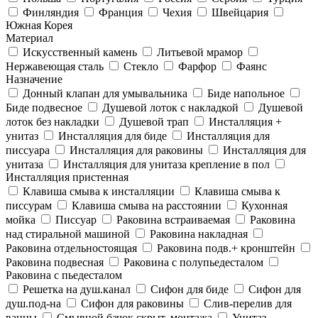
Финляндия
Франция
Чехия
Швейцария
Южная Корея
Материал
Искусственный камень
Литьевой мрамор
Нержавеющая сталь
Стекло
Фарфор
Фаянс
Назначение
Донный клапан для умывальника
Биде напольное
Биде подвесное
Душевой лоток с накладкой
Душевой
лоток без накладки
Душевой трап
Инсталляция +
унитаз
Инсталляция для биде
Инсталляция для
писсуара
Инсталляция для раковины
Инсталляция для
унитаза
Инсталляция для унитаза крепление в пол
Инсталляция пристенная
Клавиша смыва к инсталляции
Клавиша смыва к
писсурам
Клавиша смыва на расстоянии
Кухонная
мойка
Писсуар
Раковина встраиваемая
Раковина
над стиральной машиной
Раковина накладная
Раковина отдельностоящая
Раковина подв.+ кронштейн
Раковина подвесная
Раковина с полупьедесталом
Раковина с пьедесталом
Решетка на душ.канал
Сифон для биде
Сифон для
душ.под-на
Сифон для раковины
Слив-перелив для
ванны
Смывной бачок скрыт. монтажа
Унитаз