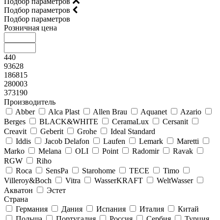
Подбор параметров
Подбор параметров
Подбор параметров
Розничная цена
440
93628
186815
280003
373190
Производитель
Abber
Alca Plast
Allen Brau
Aquanet
Azario
Berges
BLACK&WHITE
CeramaLux
Cersanit
Creavit
Geberit
Grohe
Ideal Standard
Iddis
Jacob Delafon
Laufen
Lemark
Maretti
Marko
Melana
OLI
Point
Radomir
Ravak
RGW
Riho
Roca
SensPa
Starohome
TECE
Timo
Villeroy&Boсh
Vitra
WasserKRAFT
WeltWasser
Акватон
Эстет
Страна
Германия
Дания
Испания
Италия
Китай
Польша
Португалия
Россия
Сербия
Турция