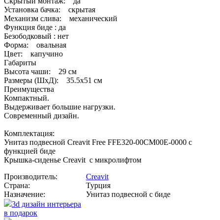
Скрытый монтаж: да
Установка бачка: скрытая
Механизм слива: механический
Функция биде : да
Безободковый : нет
Форма: овальная
Цвет: капучино
Габариты
Высота чаши: 29 см
Размеры (ШхД): 35.5x51 см
Преимущества
Компактный.
Выдерживает большие нагрузки.
Современный дизайн.
Комплектация:
Унитаз подвесной Creavit Free FFE320-00CM00E-0000 с
функцией биде
Крышка-сиденье Creavit с микролифтом
Производитель:
Creavit
Страна:
Турция
Назначение:
Унитаз подвесной с биде
3d дизайн интерьера
в подарок