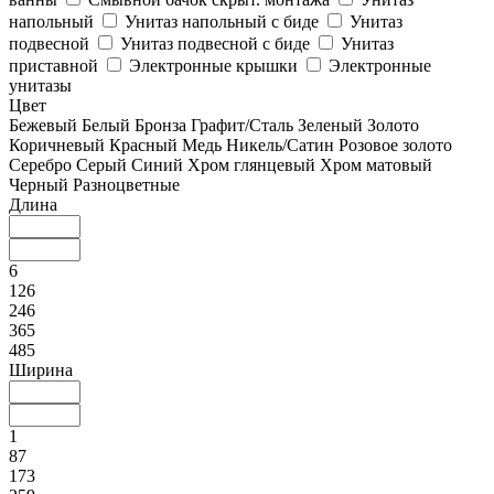
напольный
Унитаз напольный с биде
Унитаз
подвесной
Унитаз подвесной с биде
Унитаз
приставной
Электронные крышки
Электронные
унитазы
Цвет
Бежевый
Белый
Бронза
Графит/Сталь
Зеленый
Золото
Коричневый
Красный
Медь
Никель/Сатин
Розовое золото
Серебро
Серый
Синий
Хром глянцевый
Хром матовый
Черный
Разноцветные
Длина
6
126
246
365
485
Ширина
1
87
173