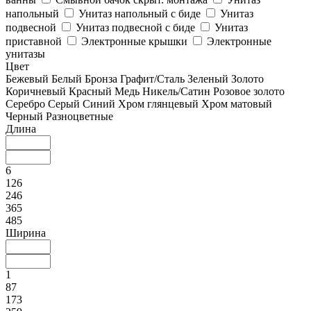
напольный
Унитаз напольный с биде
Унитаз
подвесной
Унитаз подвесной с биде
Унитаз
приставной
Электронные крышки
Электронные
унитазы
Цвет
Бежевый
Белый
Бронза
Графит/Сталь
Зеленый
Золото
Коричневый
Красный
Медь
Никель/Сатин
Розовое золото
Серебро
Серый
Синий
Хром глянцевый
Хром матовый
Черный
Разноцветные
Длина
6
126
246
365
485
Ширина
1
87
173