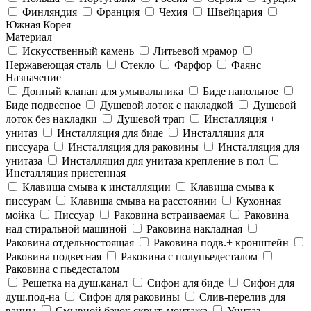
Финляндия
Франция
Чехия
Швейцария
Южная Корея
Материал
Искусственный камень
Литьевой мрамор
Нержавеющая сталь
Стекло
Фарфор
Фаянс
Назначение
Донный клапан для умывальника
Биде напольное
Биде подвесное
Душевой лоток с накладкой
Душевой
лоток без накладки
Душевой трап
Инсталляция +
унитаз
Инсталляция для биде
Инсталляция для
писсуара
Инсталляция для раковины
Инсталляция для
унитаза
Инсталляция для унитаза крепление в пол
Инсталляция пристенная
Клавиша смыва к инсталляции
Клавиша смыва к
писсурам
Клавиша смыва на расстоянии
Кухонная
мойка
Писсуар
Раковина встраиваемая
Раковина
над стиральной машиной
Раковина накладная
Раковина отдельностоящая
Раковина подв.+ кронштейн
Раковина подвесная
Раковина с полупьедесталом
Раковина с пьедесталом
Решетка на душ.канал
Сифон для биде
Сифон для
душ.под-на
Сифон для раковины
Слив-перелив для
ванны
Смывной бачок скрыт. монтажа
Унитаз