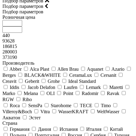
Подбор параметров
Подбор параметров
Подбор параметров
Розничная цена
440
93628
186815
280003
373190
Производитель
Abber
Alca Plast
Allen Brau
Aquanet
Azario
Berges
BLACK&WHITE
CeramaLux
Cersanit
Creavit
Geberit
Grohe
Ideal Standard
Iddis
Jacob Delafon
Laufen
Lemark
Maretti
Marko
Melana
OLI
Point
Radomir
Ravak
RGW
Riho
Roca
SensPa
Starohome
TECE
Timo
Villeroy&Boсh
Vitra
WasserKRAFT
WeltWasser
Акватон
Эстет
Страна
Германия
Дания
Испания
Италия
Китай
Польша
Португалия
Россия
Сербия
Турция