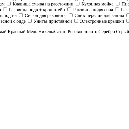
рам
Клавиша смыва на расстоянии
Кухонная мойка
Пис
я
Раковина подв.+ кронштейн
Раковина подвесная
Рак
ш.под-на
Сифон для раковины
Слив-перелив для ванны
есной с биде
Унитаз приставной
Электронные крышки
вый
Красный
Медь
Никель/Сатин
Розовое золото
Серебро
Серы