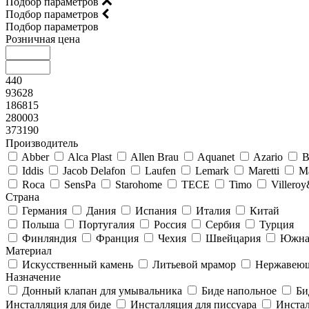
Подбор параметров
Подбор параметров
Подбор параметров
Розничная цена
440
93628
186815
280003
373190
Производитель
Abber
Alca Plast
Allen Brau
Aquanet
Azario
B
Iddis
Jacob Delafon
Laufen
Lemark
Maretti
M
Roca
SensPa
Starohome
TECE
Timo
Villero
Страна
Германия
Дания
Испания
Италия
Китай
Польша
Португалия
Россия
Сербия
Турция
Финляндия
Франция
Чехия
Швейцария
Южна
Материал
Искусственный камень
Литьевой мрамор
Нержавеющ
Назначение
Донный клапан для умывальника
Биде напольное
Би
Инсталляция для биде
Инсталляция для писсуара
Инстал