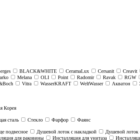
erges
BLACK&WHITE
CeramaLux
Cersanit
Creavit
arko
Melana
OLI
Point
Radomir
Ravak
RGW
y&Boсh
Vitra
WasserKRAFT
WeltWasser
Акватон
я Корея
ая сталь
Стекло
Фарфор
Фаянс
де подвесное
Душевой лоток с накладкой
Душевой лоток 
ляция для раковины
Инсталляция для унитаза
Инсталляци