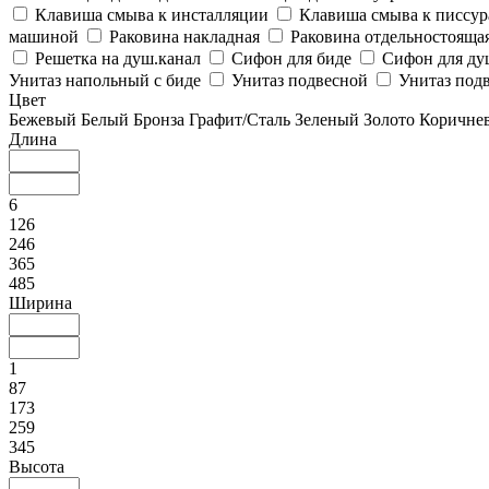
Клавиша смыва к инсталляции
Клавиша смыва к писсу
машиной
Раковина накладная
Раковина отдельностояща
Решетка на душ.канал
Сифон для биде
Сифон для ду
Унитаз напольный с биде
Унитаз подвесной
Унитаз подв
Цвет
Бежевый
Белый
Бронза
Графит/Сталь
Зеленый
Золото
Коричне
Длина
6
126
246
365
485
Ширина
1
87
173
259
345
Высота