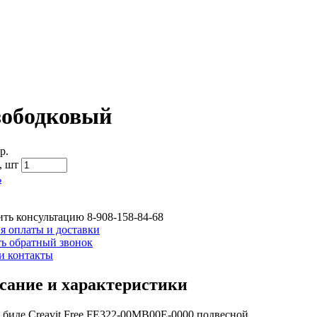
зободковый
р.
,
шт
ь
ть консультацию
8-908-158-84-68
я оплаты и доставки
ть обратный звонок
и контакты
сание и характеристики
 биде Creavit Free FE322-00MB00E-0000 подвесной.