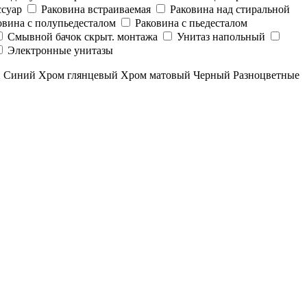
суар
Раковина встраиваемая
Раковина над стиральной
овина с полупьедесталом
Раковина с пьедесталом
Смывной бачок скрыт. монтажа
Унитаз напольный
Электронные унитазы
й
Синий
Хром глянцевый
Хром матовый
Черный
Разноцветные