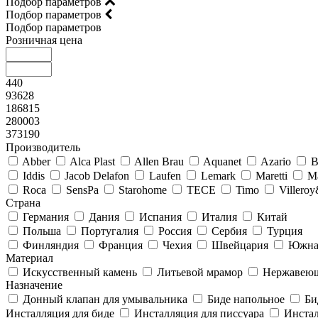
Подбор параметров
Подбор параметров
Подбор параметров
Розничная цена
440
93628
186815
280003
373190
Производитель
Abber
Alca Plast
Allen Brau
Aquanet
Azario
B
Iddis
Jacob Delafon
Laufen
Lemark
Maretti
M
Roca
SensPa
Starohome
TECE
Timo
Villero
Страна
Германия
Дания
Испания
Италия
Китай
Польша
Португалия
Россия
Сербия
Турция
Финляндия
Франция
Чехия
Швейцария
Южна
Материал
Искусственный камень
Литьевой мрамор
Нержавеющ
Назначение
Донный клапан для умывальника
Биде напольное
Би
Инсталляция для биде
Инсталляция для писсуара
Инстал