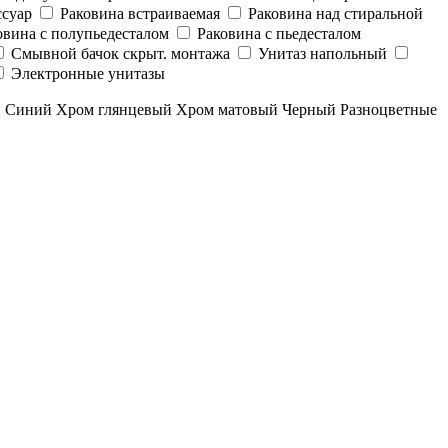
суар
Раковина встраиваемая
Раковина над стиральной
овина с полупьедесталом
Раковина с пьедесталом
Смывной бачок скрыт. монтажа
Унитаз напольный
Электронные унитазы
й
Синий
Хром глянцевый
Хром матовый
Черный
Разноцветные