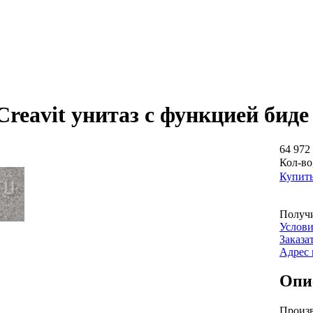
reavit унитаз с функцией биде
64 972 
Кол-во
Купит
Получи
Услови
Заказа
Адрес 
Опи
Произв