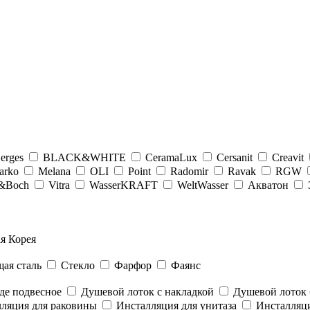
erges
BLACK&WHITE
CeramaLux
Cersanit
Creavit
arko
Melana
OLI
Point
Radomir
Ravak
RGW
y&Boсh
Vitra
WasserKRAFT
WeltWasser
Акватон
я Корея
ая сталь
Стекло
Фарфор
Фаянс
де подвесное
Душевой лоток с накладкой
Душевой лоток 
ляция для раковины
Инсталляция для унитаза
Инсталляци