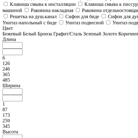
Клавиша смыва к инсталляции
Клавиша смыва к писсу
машиной
Раковина накладная
Раковина отдельностояща
Решетка на душ.канал
Сифон для биде
Сифон для ду
Унитаз напольный с биде
Унитаз подвесной
Унитаз подв
Цвет
Бежевый
Белый
Бронза
Графит/Сталь
Зеленый
Золото
Коричне
Длина
6
126
246
365
485
Ширина
1
87
173
259
345
Высота