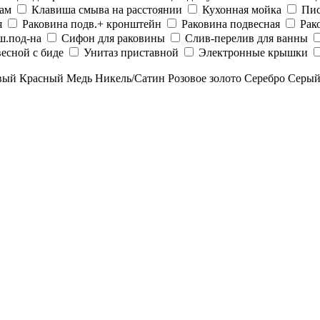
рам
Клавиша смыва на расстоянии
Кухонная мойка
Пис
я
Раковина подв.+ кронштейн
Раковина подвесная
Рак
ш.под-на
Сифон для раковины
Слив-перелив для ванны
есной с биде
Унитаз приставной
Электронные крышки
вый
Красный
Медь
Никель/Сатин
Розовое золото
Серебро
Серы