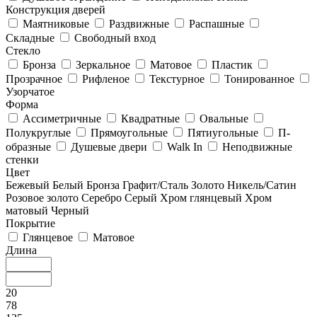
Конструкция дверей
Маятниковые
Раздвижные
Распашные
Складные
Свободный вход
Стекло
Бронза
Зеркальное
Матовое
Пластик
Прозрачное
Рифленое
Текстурное
Тонированное
Узорчатое
Форма
Ассиметричные
Квадратные
Овальные
Полукруглые
Прямоугольные
Пятиугольные
П-
образные
Душевые двери
Walk In
Неподвижные
стенки
Цвет
Бежевый
Белый
Бронза
Графит/Сталь
Золото
Никель/Сатин
Розовое золото
Серебро
Серый
Хром глянцевый
Хром
матовый
Черный
Покрытие
Глянцевое
Матовое
Длина
20
78