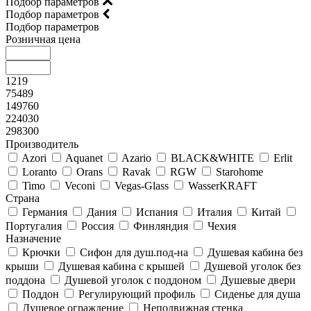
Подбор параметров
Подбор параметров
Подбор параметров
Розничная цена
1219
75489
149760
224030
298300
Производитель
Azori
Aquanet
Azario
BLACK&WHITE
Erlit
Loranto
Orans
Ravak
RGW
Starohome
Timo
Veconi
Vegas-Glass
WasserKRAFT
Страна
Германия
Дания
Испания
Италия
Китай
Португалия
Россия
Финляндия
Чехия
Назначение
Крючки
Сифон для душ.под-на
Душевая кабина без
крыши
Душевая кабина с крышей
Душевой уголок без
поддона
Душевой уголок с поддоном
Душевые двери
Поддон
Регулирующий профиль
Сиденье для душа
Душевое ограждение
Неподвижная стенка