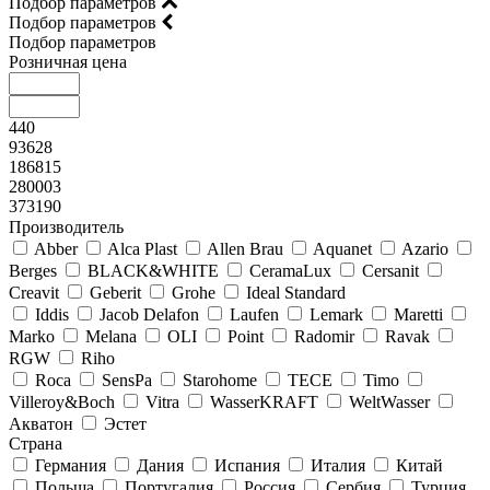
Подбор параметров
Подбор параметров
Подбор параметров
Розничная цена
440
93628
186815
280003
373190
Производитель
Abber
Alca Plast
Allen Brau
Aquanet
Azario
Berges
BLACK&WHITE
CeramaLux
Cersanit
Creavit
Geberit
Grohe
Ideal Standard
Iddis
Jacob Delafon
Laufen
Lemark
Maretti
Marko
Melana
OLI
Point
Radomir
Ravak
RGW
Riho
Roca
SensPa
Starohome
TECE
Timo
Villeroy&Boсh
Vitra
WasserKRAFT
WeltWasser
Акватон
Эстет
Страна
Германия
Дания
Испания
Италия
Китай
Польша
Португалия
Россия
Сербия
Турция