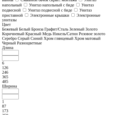
напольный
Унитаз напольный с биде
Унитаз
подвесной
Унитаз подвесной с биде
Унитаз
приставной
Электронные крышки
Электронные
унитазы
Цвет
Бежевый
Белый
Бронза
Графит/Сталь
Зеленый
Золото
Коричневый
Красный
Медь
Никель/Сатин
Розовое золото
Серебро
Серый
Синий
Хром глянцевый
Хром матовый
Черный
Разноцветные
Длина
6
126
246
365
485
Ширина
1
87
173