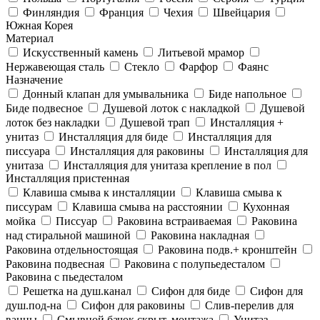
Финляндия
Франция
Чехия
Швейцария
Южная Корея
Материал
Искусственный камень
Литьевой мрамор
Нержавеющая сталь
Стекло
Фарфор
Фаянс
Назначение
Донный клапан для умывальника
Биде напольное
Биде подвесное
Душевой лоток с накладкой
Душевой
лоток без накладки
Душевой трап
Инсталляция +
унитаз
Инсталляция для биде
Инсталляция для
писсуара
Инсталляция для раковины
Инсталляция для
унитаза
Инсталляция для унитаза крепление в пол
Инсталляция пристенная
Клавиша смыва к инсталляции
Клавиша смыва к
писсурам
Клавиша смыва на расстоянии
Кухонная
мойка
Писсуар
Раковина встраиваемая
Раковина
над стиральной машиной
Раковина накладная
Раковина отдельностоящая
Раковина подв.+ кронштейн
Раковина подвесная
Раковина с полупьедесталом
Раковина с пьедесталом
Решетка на душ.канал
Сифон для биде
Сифон для
душ.под-на
Сифон для раковины
Слив-перелив для
ванны
Смывной бачок скрыт. монтажа
Унитаз