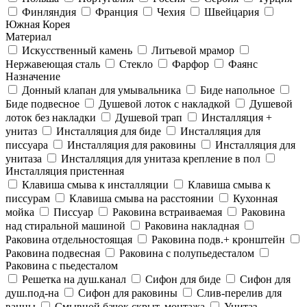
Финляндия
Франция
Чехия
Швейцария
Южная Корея
Материал
Искусственный камень
Литьевой мрамор
Нержавеющая сталь
Стекло
Фарфор
Фаянс
Назначение
Донный клапан для умывальника
Биде напольное
Биде подвесное
Душевой лоток с накладкой
Душевой
лоток без накладки
Душевой трап
Инсталляция +
унитаз
Инсталляция для биде
Инсталляция для
писсуара
Инсталляция для раковины
Инсталляция для
унитаза
Инсталляция для унитаза крепление в пол
Инсталляция пристенная
Клавиша смыва к инсталляции
Клавиша смыва к
писсурам
Клавиша смыва на расстоянии
Кухонная
мойка
Писсуар
Раковина встраиваемая
Раковина
над стиральной машиной
Раковина накладная
Раковина отдельностоящая
Раковина подв.+ кронштейн
Раковина подвесная
Раковина с полупьедесталом
Раковина с пьедесталом
Решетка на душ.канал
Сифон для биде
Сифон для
душ.под-на
Сифон для раковины
Слив-перелив для
ванны
Смывной бачок скрыт. монтажа
Унитаз