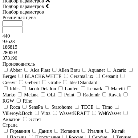
Подбор параметров
Подбор параметров
Подбор параметров
Розничная цена
440
93628
186815
280003
373190
Производитель
Abber
Alca Plast
Allen Brau
Aquanet
Azario
Berges
BLACK&WHITE
CeramaLux
Cersanit
Creavit
Geberit
Grohe
Ideal Standard
Iddis
Jacob Delafon
Laufen
Lemark
Maretti
Marko
Melana
OLI
Point
Radomir
Ravak
RGW
Riho
Roca
SensPa
Starohome
TECE
Timo
Villeroy&Boсh
Vitra
WasserKRAFT
WeltWasser
Акватон
Эстет
Страна
Германия
Дания
Испания
Италия
Китай
Польша
Португалия
Россия
Сербия
Турция