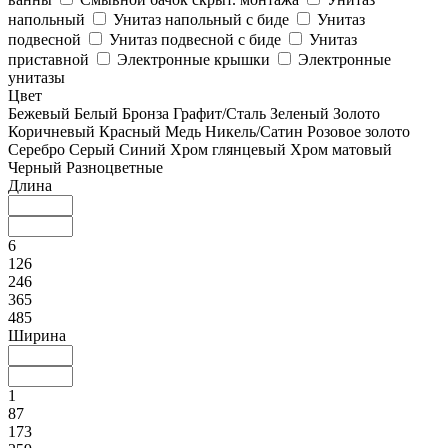
напольный
Унитаз напольный с биде
Унитаз
подвесной
Унитаз подвесной с биде
Унитаз
приставной
Электронные крышки
Электронные
унитазы
Цвет
Бежевый
Белый
Бронза
Графит/Сталь
Зеленый
Золото
Коричневый
Красный
Медь
Никель/Сатин
Розовое золото
Серебро
Серый
Синий
Хром глянцевый
Хром матовый
Черный
Разноцветные
Длина
6
126
246
365
485
Ширина
1
87
173