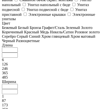
напольный
Унитаз напольный с биде
Унитаз
подвесной
Унитаз подвесной с биде
Унитаз
приставной
Электронные крышки
Электронные
унитазы
Цвет
Бежевый
Белый
Бронза
Графит/Сталь
Зеленый
Золото
Коричневый
Красный
Медь
Никель/Сатин
Розовое золото
Серебро
Серый
Синий
Хром глянцевый
Хром матовый
Черный
Разноцветные
Длина
6
126
246
365
485
Ширина
1
87
173