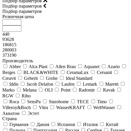
Подбор параметров
Подбор параметров
Подбор параметров
Розничная цена
440
93628
186815
280003
373190
Производитель
Abber
Alca Plast
Allen Brau
Aquanet
Azario
Berges
BLACK&WHITE
CeramaLux
Cersanit
Creavit
Geberit
Grohe
Ideal Standard
Iddis
Jacob Delafon
Laufen
Lemark
Maretti
Marko
Melana
OLI
Point
Radomir
Ravak
RGW
Riho
Roca
SensPa
Starohome
TECE
Timo
Villeroy&Boсh
Vitra
WasserKRAFT
WeltWasser
Акватон
Эстет
Страна
Германия
Дания
Испания
Италия
Китай
Польша
Португалия
Россия
Сербия
Турция