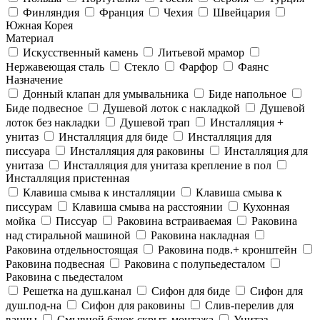
Финляндия
Франция
Чехия
Швейцария
Южная Корея
Материал
Искусственный камень
Литьевой мрамор
Нержавеющая сталь
Стекло
Фарфор
Фаянс
Назначение
Донный клапан для умывальника
Биде напольное
Биде подвесное
Душевой лоток с накладкой
Душевой
лоток без накладки
Душевой трап
Инсталляция +
унитаз
Инсталляция для биде
Инсталляция для
писсуара
Инсталляция для раковины
Инсталляция для
унитаза
Инсталляция для унитаза крепление в пол
Инсталляция пристенная
Клавиша смыва к инсталляции
Клавиша смыва к
писсурам
Клавиша смыва на расстоянии
Кухонная
мойка
Писсуар
Раковина встраиваемая
Раковина
над стиральной машиной
Раковина накладная
Раковина отдельностоящая
Раковина подв.+ кронштейн
Раковина подвесная
Раковина с полупьедесталом
Раковина с пьедесталом
Решетка на душ.канал
Сифон для биде
Сифон для
душ.под-на
Сифон для раковины
Слив-перелив для
ванны
Смывной бачок скрыт. монтажа
Унитаз