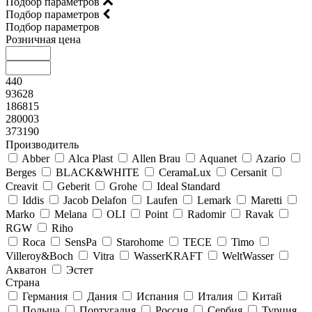
Подбор параметров
Подбор параметров
Подбор параметров
Розничная цена
440
93628
186815
280003
373190
Производитель
Abber
Alca Plast
Allen Brau
Aquanet
Azario
Berges
BLACK&WHITE
CeramaLux
Cersanit
Creavit
Geberit
Grohe
Ideal Standard
Iddis
Jacob Delafon
Laufen
Lemark
Maretti
Marko
Melana
OLI
Point
Radomir
Ravak
RGW
Riho
Roca
SensPa
Starohome
TECE
Timo
Villeroy&Boсh
Vitra
WasserKRAFT
WeltWasser
Акватон
Эстет
Страна
Германия
Дания
Испания
Италия
Китай
Польша
Португалия
Россия
Сербия
Турция