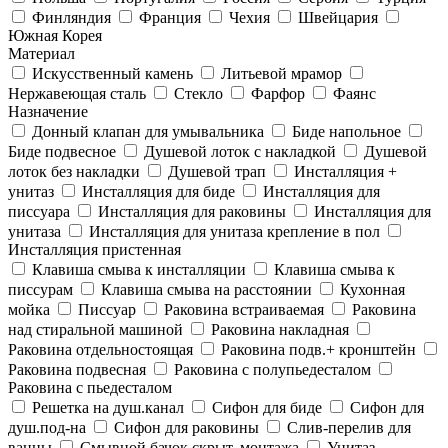
Финляндия
Франция
Чехия
Швейцария
Южная Корея
Материал
Искусственный камень
Литьевой мрамор
Нержавеющая сталь
Стекло
Фарфор
Фаянс
Назначение
Донный клапан для умывальника
Биде напольное
Биде подвесное
Душевой лоток с накладкой
Душевой
лоток без накладки
Душевой трап
Инсталляция +
унитаз
Инсталляция для биде
Инсталляция для
писсуара
Инсталляция для раковины
Инсталляция для
унитаза
Инсталляция для унитаза крепление в пол
Инсталляция пристенная
Клавиша смыва к инсталляции
Клавиша смыва к
писсурам
Клавиша смыва на расстоянии
Кухонная
мойка
Писсуар
Раковина встраиваемая
Раковина
над стиральной машиной
Раковина накладная
Раковина отдельностоящая
Раковина подв.+ кронштейн
Раковина подвесная
Раковина с полупьедесталом
Раковина с пьедесталом
Решетка на душ.канал
Сифон для биде
Сифон для
душ.под-на
Сифон для раковины
Слив-перелив для
ванны
Смывной бачок скрыт. монтажа
Унитаз