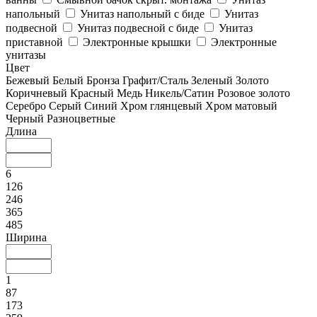
напольный
Унитаз напольный с биде
Унитаз
подвесной
Унитаз подвесной с биде
Унитаз
приставной
Электронные крышки
Электронные
унитазы
Цвет
Бежевый
Белый
Бронза
Графит/Сталь
Зеленый
Золото
Коричневый
Красный
Медь
Никель/Сатин
Розовое золото
Серебро
Серый
Синий
Хром глянцевый
Хром матовый
Черный
Разноцветные
Длина
6
126
246
365
485
Ширина
1
87
173