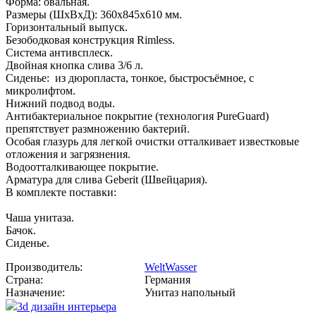
Форма: овальная.
Размеры (ШxВxД): 360х845х610 мм.
Горизонтальный выпуск.
Безободковая конструкция Rimless.
Система антивсплеск.
Двойная кнопка слива 3/6 л.
Сиденье: из дюропласта, тонкое, быстросъёмное, с
микролифтом.
Нижний подвод воды.
Антибактериальное покрытие (технология PureGuard)
препятствует размножению бактерий.
Особая глазурь для легкой очистки отталкивает известковые
отложения и загрязнения.
Водоотталкивающее покрытие.
Арматура для слива Geberit (Швейцария).
В комплекте поставки:
Чаша унитаза.
Бачок.
Сиденье.
Производитель:
WeltWasser
Страна:
Германия
Назначение:
Унитаз напольный
3d дизайн интерьера