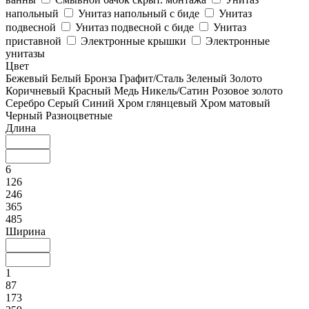
напольный
Унитаз напольный с биде
Унитаз
подвесной
Унитаз подвесной с биде
Унитаз
приставной
Электронные крышки
Электронные
унитазы
Цвет
Бежевый
Белый
Бронза
Графит/Сталь
Зеленый
Золото
Коричневый
Красный
Медь
Никель/Сатин
Розовое золото
Серебро
Серый
Синий
Хром глянцевый
Хром матовый
Черный
Разноцветные
Длина
6
126
246
365
485
Ширина
1
87
173