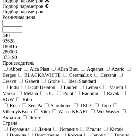
Подбор параметров
Подбор параметров
Подбор параметров
Розничная цена
440
93628
186815
280003
373190
Производитель
Abber
Alca Plast
Allen Brau
Aquanet
Azario
Berges
BLACK&WHITE
CeramaLux
Cersanit
Creavit
Geberit
Grohe
Ideal Standard
Iddis
Jacob Delafon
Laufen
Lemark
Maretti
Marko
Melana
OLI
Point
Radomir
Ravak
RGW
Riho
Roca
SensPa
Starohome
TECE
Timo
Villeroy&Boсh
Vitra
WasserKRAFT
WeltWasser
Акватон
Эстет
Страна
Германия
Дания
Испания
Италия
Китай
Польша
Португалия
Россия
Сербия
Турция