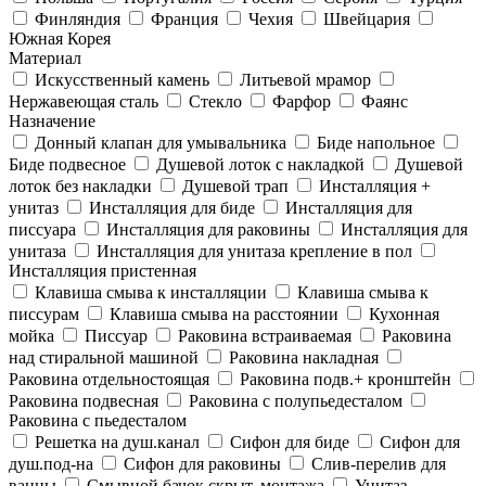
Финляндия
Франция
Чехия
Швейцария
Южная Корея
Материал
Искусственный камень
Литьевой мрамор
Нержавеющая сталь
Стекло
Фарфор
Фаянс
Назначение
Донный клапан для умывальника
Биде напольное
Биде подвесное
Душевой лоток с накладкой
Душевой
лоток без накладки
Душевой трап
Инсталляция +
унитаз
Инсталляция для биде
Инсталляция для
писсуара
Инсталляция для раковины
Инсталляция для
унитаза
Инсталляция для унитаза крепление в пол
Инсталляция пристенная
Клавиша смыва к инсталляции
Клавиша смыва к
писсурам
Клавиша смыва на расстоянии
Кухонная
мойка
Писсуар
Раковина встраиваемая
Раковина
над стиральной машиной
Раковина накладная
Раковина отдельностоящая
Раковина подв.+ кронштейн
Раковина подвесная
Раковина с полупьедесталом
Раковина с пьедесталом
Решетка на душ.канал
Сифон для биде
Сифон для
душ.под-на
Сифон для раковины
Слив-перелив для
ванны
Смывной бачок скрыт. монтажа
Унитаз