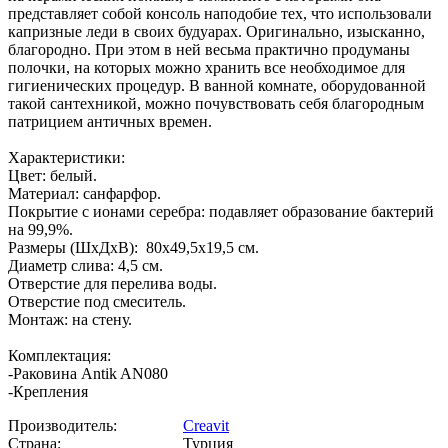
представляет собой консоль наподобие тех, что использовали
капризные леди в своих будуарах. Оригинально, изысканно,
благородно. При этом в ней весьма практично продуманы
полочки, на которых можно хранить все необходимое для
гигиенических процедур. В ванной комнате, оборудованной
такой сантехникой, можно почувствовать себя благородным
патрицием античных времен.
Характеристики:
Цвет: белый.
Материал: санфарфор.
Покрытие с ионами серебра: подавляет образование бактерий
на 99,9%.
Размеры (ШхДхВ): 80х49,5х19,5 см.
Диаметр слива: 4,5 см.
Отверстие для перелива воды.
Отверстие под смеситель.
Монтаж: на стену.
Комплектация:
-Раковина Antik AN080
-Крепления
Производитель:
Creavit
Страна:
Турция