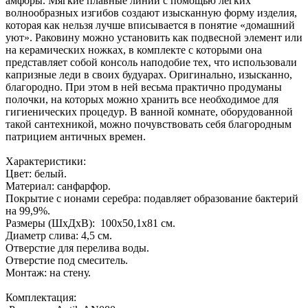
амфоры. Мягкие плавные линии с помощью легких
волнообразных изгибов создают изысканную форму изделия,
которая как нельзя лучше вписывается в понятие «домашний
уют». Раковину можно установить как подвесной элемент или
на керамических ножках, в комплекте с которыми она
представляет собой консоль наподобие тех, что использовали
капризные леди в своих будуарах. Оригинально, изысканно,
благородно. При этом в ней весьма практично продуманы
полочки, на которых можно хранить все необходимое для
гигиенических процедур. В ванной комнате, оборудованной
такой сантехникой, можно почувствовать себя благородным
патрицием античных времен.
Характеристики:
Цвет: белый.
Материал: санфарфор.
Покрытие с ионами серебра: подавляет образование бактерий
на 99,9%.
Размеры (ШхДхВ): 100х50,1х81 см.
Диаметр слива: 4,5 см.
Отверстие для перелива воды.
Отверстие под смеситель.
Монтаж: на стену.
Комплектация: