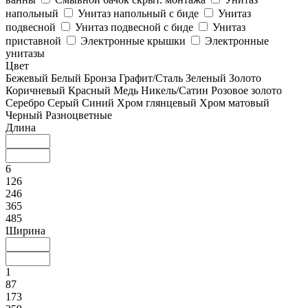
напольный
Унитаз напольный с биде
Унитаз
подвесной
Унитаз подвесной с биде
Унитаз
приставной
Электронные крышки
Электронные
унитазы
Цвет
Бежевый
Белый
Бронза
Графит/Сталь
Зеленый
Золото
Коричневый
Красный
Медь
Никель/Сатин
Розовое золото
Серебро
Серый
Синий
Хром глянцевый
Хром матовый
Черный
Разноцветные
Длина
6
126
246
365
485
Ширина
1
87
173