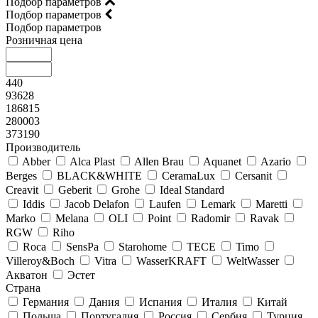
Подбор параметров
Подбор параметров
Подбор параметров
Розничная цена
440
93628
186815
280003
373190
Производитель
Abber
Alca Plast
Allen Brau
Aquanet
Azario
Berges
BLACK&WHITE
CeramaLux
Cersanit
Creavit
Geberit
Grohe
Ideal Standard
Iddis
Jacob Delafon
Laufen
Lemark
Maretti
Marko
Melana
OLI
Point
Radomir
Ravak
RGW
Riho
Roca
SensPa
Starohome
TECE
Timo
Villeroy&Boсh
Vitra
WasserKRAFT
WeltWasser
Акватон
Эстет
Страна
Германия
Дания
Испания
Италия
Китай
Польша
Португалия
Россия
Сербия
Турция