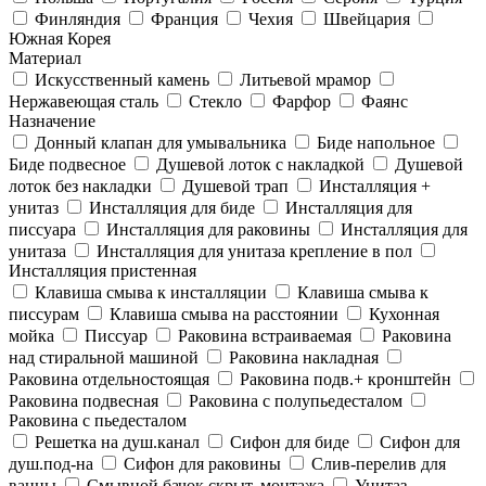
Финляндия
Франция
Чехия
Швейцария
Южная Корея
Материал
Искусственный камень
Литьевой мрамор
Нержавеющая сталь
Стекло
Фарфор
Фаянс
Назначение
Донный клапан для умывальника
Биде напольное
Биде подвесное
Душевой лоток с накладкой
Душевой
лоток без накладки
Душевой трап
Инсталляция +
унитаз
Инсталляция для биде
Инсталляция для
писсуара
Инсталляция для раковины
Инсталляция для
унитаза
Инсталляция для унитаза крепление в пол
Инсталляция пристенная
Клавиша смыва к инсталляции
Клавиша смыва к
писсурам
Клавиша смыва на расстоянии
Кухонная
мойка
Писсуар
Раковина встраиваемая
Раковина
над стиральной машиной
Раковина накладная
Раковина отдельностоящая
Раковина подв.+ кронштейн
Раковина подвесная
Раковина с полупьедесталом
Раковина с пьедесталом
Решетка на душ.канал
Сифон для биде
Сифон для
душ.под-на
Сифон для раковины
Слив-перелив для
ванны
Смывной бачок скрыт. монтажа
Унитаз