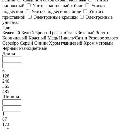
напольный
Унитаз напольный с биде
Унитаз
подвесной
Унитаз подвесной с биде
Унитаз
приставной
Электронные крышки
Электронные
унитазы
Цвет
Бежевый
Белый
Бронза
Графит/Сталь
Зеленый
Золото
Коричневый
Красный
Медь
Никель/Сатин
Розовое золото
Серебро
Серый
Синий
Хром глянцевый
Хром матовый
Черный
Разноцветные
Длина
6
126
246
365
485
Ширина
1
87
173