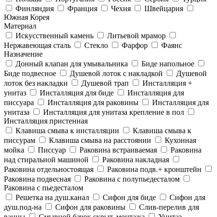
Финляндия
Франция
Чехия
Швейцария
Южная Корея
Материал
Искусственный камень
Литьевой мрамор
Нержавеющая сталь
Стекло
Фарфор
Фаянс
Назначение
Донный клапан для умывальника
Биде напольное
Биде подвесное
Душевой лоток с накладкой
Душевой
лоток без накладки
Душевой трап
Инсталляция +
унитаз
Инсталляция для биде
Инсталляция для
писсуара
Инсталляция для раковины
Инсталляция для
унитаза
Инсталляция для унитаза крепление в пол
Инсталляция пристенная
Клавиша смыва к инсталляции
Клавиша смыва к
писсурам
Клавиша смыва на расстоянии
Кухонная
мойка
Писсуар
Раковина встраиваемая
Раковина
над стиральной машиной
Раковина накладная
Раковина отдельностоящая
Раковина подв.+ кронштейн
Раковина подвесная
Раковина с полупьедесталом
Раковина с пьедесталом
Решетка на душ.канал
Сифон для биде
Сифон для
душ.под-на
Сифон для раковины
Слив-перелив для
ванны
Смывной бачок скрыт. монтажа
Унитаз