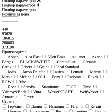
Подбор параметров
Подбор параметров
Подбор параметров
Розничная цена
440
93628
186815
280003
373190
Производитель
Abber
Alca Plast
Allen Brau
Aquanet
Azario
Berges
BLACK&WHITE
CeramaLux
Cersanit
Creavit
Geberit
Grohe
Ideal Standard
Iddis
Jacob Delafon
Laufen
Lemark
Maretti
Marko
Melana
OLI
Point
Radomir
Ravak
RGW
Riho
Roca
SensPa
Starohome
TECE
Timo
Villeroy&Boсh
Vitra
WasserKRAFT
WeltWasser
Акватон
Эстет
Страна
Германия
Дания
Испания
Италия
Китай
Польша
Португалия
Россия
Сербия
Турция