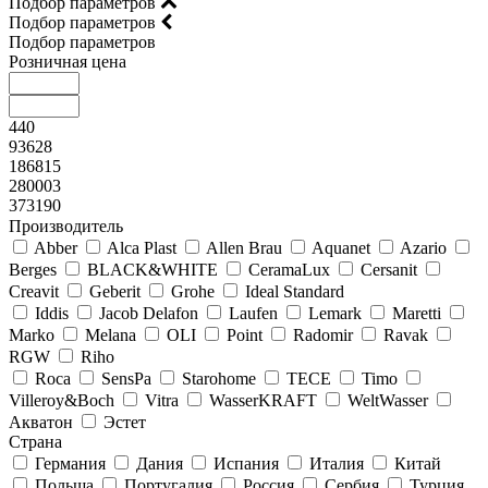
Подбор параметров
Подбор параметров
Подбор параметров
Розничная цена
440
93628
186815
280003
373190
Производитель
Abber
Alca Plast
Allen Brau
Aquanet
Azario
Berges
BLACK&WHITE
CeramaLux
Cersanit
Creavit
Geberit
Grohe
Ideal Standard
Iddis
Jacob Delafon
Laufen
Lemark
Maretti
Marko
Melana
OLI
Point
Radomir
Ravak
RGW
Riho
Roca
SensPa
Starohome
TECE
Timo
Villeroy&Boсh
Vitra
WasserKRAFT
WeltWasser
Акватон
Эстет
Страна
Германия
Дания
Испания
Италия
Китай
Польша
Португалия
Россия
Сербия
Турция