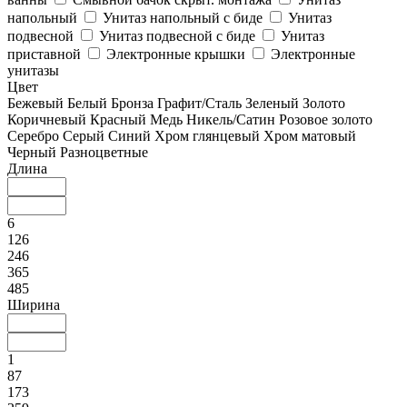
напольный
Унитаз напольный с биде
Унитаз
подвесной
Унитаз подвесной с биде
Унитаз
приставной
Электронные крышки
Электронные
унитазы
Цвет
Бежевый
Белый
Бронза
Графит/Сталь
Зеленый
Золото
Коричневый
Красный
Медь
Никель/Сатин
Розовое золото
Серебро
Серый
Синий
Хром глянцевый
Хром матовый
Черный
Разноцветные
Длина
6
126
246
365
485
Ширина
1
87
173