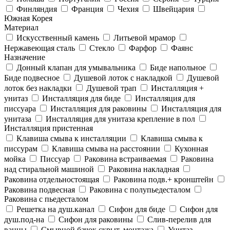
Финляндия
Франция
Чехия
Швейцария
Южная Корея
Материал
Искусственный камень
Литьевой мрамор
Нержавеющая сталь
Стекло
Фарфор
Фаянс
Назначение
Донный клапан для умывальника
Биде напольное
Биде подвесное
Душевой лоток с накладкой
Душевой
лоток без накладки
Душевой трап
Инсталляция +
унитаз
Инсталляция для биде
Инсталляция для
писсуара
Инсталляция для раковины
Инсталляция для
унитаза
Инсталляция для унитаза крепление в пол
Инсталляция пристенная
Клавиша смыва к инсталляции
Клавиша смыва к
писсурам
Клавиша смыва на расстоянии
Кухонная
мойка
Писсуар
Раковина встраиваемая
Раковина
над стиральной машиной
Раковина накладная
Раковина отдельностоящая
Раковина подв.+ кронштейн
Раковина подвесная
Раковина с полупьедесталом
Раковина с пьедесталом
Решетка на душ.канал
Сифон для биде
Сифон для
душ.под-на
Сифон для раковины
Слив-перелив для
ванны
Смывной бачок скрыт. монтажа
Унитаз