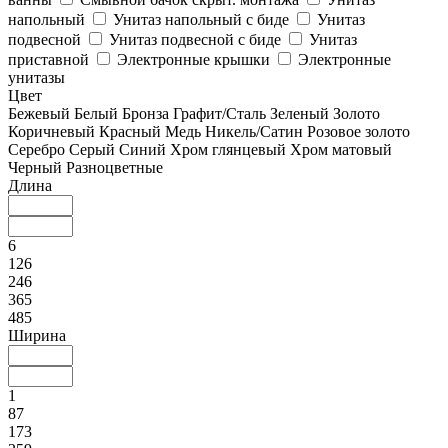
напольный
Унитаз напольный с биде
Унитаз
подвесной
Унитаз подвесной с биде
Унитаз
приставной
Электронные крышки
Электронные
унитазы
Цвет
Бежевый
Белый
Бронза
Графит/Сталь
Зеленый
Золото
Коричневый
Красный
Медь
Никель/Сатин
Розовое золото
Серебро
Серый
Синий
Хром глянцевый
Хром матовый
Черный
Разноцветные
Длина
6
126
246
365
485
Ширина
1
87
173