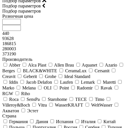
Подбор параметров
Подбор параметров
Подбор параметров
Розничная цена
440
93628
186815
280003
373190
Производитель
Abber
Alca Plast
Allen Brau
Aquanet
Azario
Berges
BLACK&WHITE
CeramaLux
Cersanit
Creavit
Geberit
Grohe
Ideal Standard
Iddis
Jacob Delafon
Laufen
Lemark
Maretti
Marko
Melana
OLI
Point
Radomir
Ravak
RGW
Riho
Roca
SensPa
Starohome
TECE
Timo
Villeroy&Boсh
Vitra
WasserKRAFT
WeltWasser
Акватон
Эстет
Страна
Германия
Дания
Испания
Италия
Китай
Польша
Португалия
Россия
Сербия
Турция