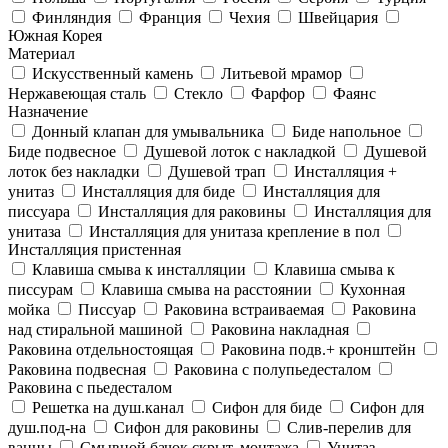
Финляндия
Франция
Чехия
Швейцария
Южная Корея
Материал
Искусственный камень
Литьевой мрамор
Нержавеющая сталь
Стекло
Фарфор
Фаянс
Назначение
Донный клапан для умывальника
Биде напольное
Биде подвесное
Душевой лоток с накладкой
Душевой
лоток без накладки
Душевой трап
Инсталляция +
унитаз
Инсталляция для биде
Инсталляция для
писсуара
Инсталляция для раковины
Инсталляция для
унитаза
Инсталляция для унитаза крепление в пол
Инсталляция пристенная
Клавиша смыва к инсталляции
Клавиша смыва к
писсурам
Клавиша смыва на расстоянии
Кухонная
мойка
Писсуар
Раковина встраиваемая
Раковина
над стиральной машиной
Раковина накладная
Раковина отдельностоящая
Раковина подв.+ кронштейн
Раковина подвесная
Раковина с полупьедесталом
Раковина с пьедесталом
Решетка на душ.канал
Сифон для биде
Сифон для
душ.под-на
Сифон для раковины
Слив-перелив для
ванны
Смывной бачок скрыт. монтажа
Унитаз