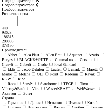
Подбор параметров
Подбор параметров
Подбор параметров
Розничная цена
440
93628
186815
280003
373190
Производитель
Abber
Alca Plast
Allen Brau
Aquanet
Azario
Berges
BLACK&WHITE
CeramaLux
Cersanit
Creavit
Geberit
Grohe
Ideal Standard
Iddis
Jacob Delafon
Laufen
Lemark
Maretti
Marko
Melana
OLI
Point
Radomir
Ravak
RGW
Riho
Roca
SensPa
Starohome
TECE
Timo
Villeroy&Boсh
Vitra
WasserKRAFT
WeltWasser
Акватон
Эстет
Страна
Германия
Дания
Испания
Италия
Китай
Польша
Португалия
Россия
Сербия
Турция