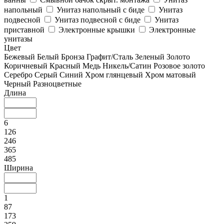
напольный
Унитаз напольный с биде
Унитаз
подвесной
Унитаз подвесной с биде
Унитаз
приставной
Электронные крышки
Электронные
унитазы
Цвет
Бежевый
Белый
Бронза
Графит/Сталь
Зеленый
Золото
Коричневый
Красный
Медь
Никель/Сатин
Розовое золото
Серебро
Серый
Синий
Хром глянцевый
Хром матовый
Черный
Разноцветные
Длина
6
126
246
365
485
Ширина
1
87
173