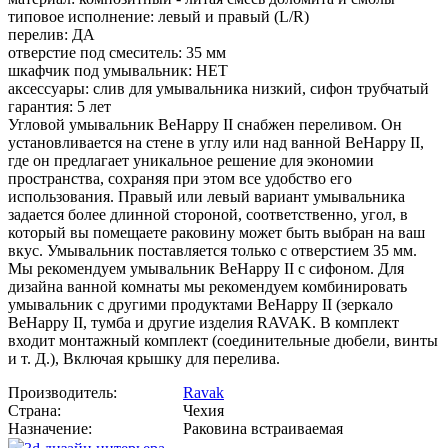
типовое исполнение: левый и правый (L/R)
перелив: ДА
отверстие под смеситель: 35 мм
шкафчик под умывальник: НЕТ
аксессуары: слив для умывальника низкий, сифон трубчатый
гарантия: 5 лет
Угловой умывальник BeHappy II снабжен переливом. Он
установливается на стене в углу или над ванной BeHappy II,
где он предлагает уникальное решение для экономии
пространства, сохраняя при этом все удобство его
использования. Правый или левый вариант умывальника
задается более длинной стороной, соответственно, угол, в
который вы помещаете раковину может быть выбран на ваш
вкус. Умывальник поставляется только с отверстием 35 мм.
Мы рекомендуем умывальник BeHappy II с сифоном. Для
дизайна ванной комнаты мы рекомендуем комбинировать
умывальник с другими продуктами BeHappy II (зеркало
BeHappy II, тумба и другие изделия RAVAK. В комплект
входит монтажный комплект (соединительные дюбели, винты
и т. Д.), Включая крышку для перелива.
Производитель:
Ravak
Страна:
Чехия
Назначение:
Раковина встраиваемая