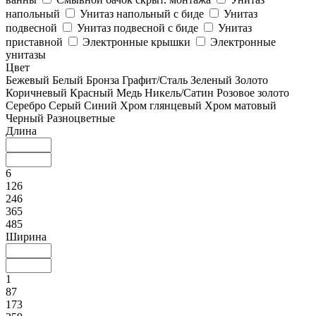
напольный
Унитаз напольный с биде
Унитаз
подвесной
Унитаз подвесной с биде
Унитаз
приставной
Электронные крышки
Электронные
унитазы
Цвет
Бежевый
Белый
Бронза
Графит/Сталь
Зеленый
Золото
Коричневый
Красный
Медь
Никель/Сатин
Розовое золото
Серебро
Серый
Синий
Хром глянцевый
Хром матовый
Черный
Разноцветные
Длина
6
126
246
365
485
Ширина
1
87
173