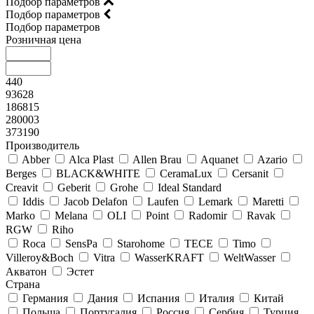
Подбор параметров
Подбор параметров
Подбор параметров
Розничная цена
440
93628
186815
280003
373190
Производитель
Abber
Alca Plast
Allen Brau
Aquanet
Azario
Berges
BLACK&WHITE
CeramaLux
Cersanit
Creavit
Geberit
Grohe
Ideal Standard
Iddis
Jacob Delafon
Laufen
Lemark
Maretti
Marko
Melana
OLI
Point
Radomir
Ravak
RGW
Riho
Roca
SensPa
Starohome
TECE
Timo
Villeroy&Boсh
Vitra
WasserKRAFT
WeltWasser
Акватон
Эстет
Страна
Германия
Дания
Испания
Италия
Китай
Польша
Португалия
Россия
Сербия
Турция