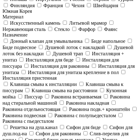
Финляндия
Франция
Чехия
Швейцария
Южная Корея
Материал
Искусственный камень
Литьевой мрамор
Нержавеющая сталь
Стекло
Фарфор
Фаянс
Назначение
Донный клапан для умывальника
Биде напольное
Биде подвесное
Душевой лоток с накладкой
Душевой
лоток без накладки
Душевой трап
Инсталляция +
унитаз
Инсталляция для биде
Инсталляция для
писсуара
Инсталляция для раковины
Инсталляция для
унитаза
Инсталляция для унитаза крепление в пол
Инсталляция пристенная
Клавиша смыва к инсталляции
Клавиша смыва к
писсурам
Клавиша смыва на расстоянии
Кухонная
мойка
Писсуар
Раковина встраиваемая
Раковина
над стиральной машиной
Раковина накладная
Раковина отдельностоящая
Раковина подв.+ кронштейн
Раковина подвесная
Раковина с полупьедесталом
Раковина с пьедесталом
Решетка на душ.канал
Сифон для биде
Сифон для
душ.под-на
Сифон для раковины
Слив-перелив для
ванны
Смывной бачок скрыт. монтажа
Унитаз