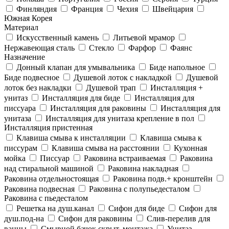
Финляндия
Франция
Чехия
Швейцария
Южная Корея
Материал
Искусственный камень
Литьевой мрамор
Нержавеющая сталь
Стекло
Фарфор
Фаянс
Назначение
Донный клапан для умывальника
Биде напольное
Биде подвесное
Душевой лоток с накладкой
Душевой
лоток без накладки
Душевой трап
Инсталляция +
унитаз
Инсталляция для биде
Инсталляция для
писсуара
Инсталляция для раковины
Инсталляция для
унитаза
Инсталляция для унитаза крепление в пол
Инсталляция пристенная
Клавиша смыва к инсталляции
Клавиша смыва к
писсурам
Клавиша смыва на расстоянии
Кухонная
мойка
Писсуар
Раковина встраиваемая
Раковина
над стиральной машиной
Раковина накладная
Раковина отдельностоящая
Раковина подв.+ кронштейн
Раковина подвесная
Раковина с полупьедесталом
Раковина с пьедесталом
Решетка на душ.канал
Сифон для биде
Сифон для
душ.под-на
Сифон для раковины
Слив-перелив для
ванны
Смывной бачок скрыт. монтажа
Унитаз