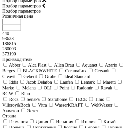
Подбор параметров
Подбор параметров
Подбор параметров
Розничная цена
440
93628
186815
280003
373190
Производитель
Abber
Alca Plast
Allen Brau
Aquanet
Azario
Berges
BLACK&WHITE
CeramaLux
Cersanit
Creavit
Geberit
Grohe
Ideal Standard
Iddis
Jacob Delafon
Laufen
Lemark
Maretti
Marko
Melana
OLI
Point
Radomir
Ravak
RGW
Riho
Roca
SensPa
Starohome
TECE
Timo
Villeroy&Boсh
Vitra
WasserKRAFT
WeltWasser
Акватон
Эстет
Страна
Германия
Дания
Испания
Италия
Китай
Польша
Португалия
Россия
Сербия
Турция