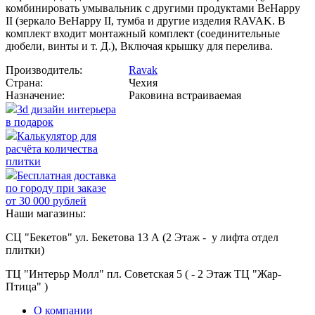
комбинировать умывальник с другими продуктами BeHappy
II (зеркало BeHappy II, тумба и другие изделия RAVAK. В
комплект входит монтажный комплект (соединительные
дюбели, винты и т. Д.), Включая крышку для перелива.
Производитель:
Ravak
Страна:
Чехия
Назначение:
Раковина встраиваемая
3d дизайн интерьера
в подарок
Калькулятор для
расчёта количества
плитки
Бесплатная доставка
по городу при заказе
от 30 000 рублей
Наши магазины:
СЦ "Бекетов" ул. Бекетова 13 А (2 Этаж - у лифта отдел
плитки)
ТЦ "Интерьр Молл" пл. Советская 5 ( - 2 Этаж ТЦ "Жар-
Птица" )
О компании