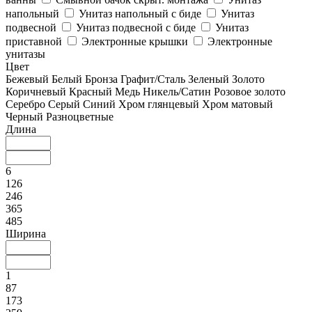
напольный
Унитаз напольный с биде
Унитаз
подвесной
Унитаз подвесной с биде
Унитаз
приставной
Электронные крышки
Электронные
унитазы
Цвет
Бежевый
Белый
Бронза
Графит/Сталь
Зеленый
Золото
Коричневый
Красный
Медь
Никель/Сатин
Розовое золото
Серебро
Серый
Синий
Хром глянцевый
Хром матовый
Черный
Разноцветные
Длина
6
126
246
365
485
Ширина
1
87
173