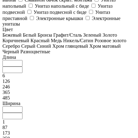
напольный
Унитаз напольный с биде
Унитаз
подвесной
Унитаз подвесной с биде
Унитаз
приставной
Электронные крышки
Электронные
унитазы
Цвет
Бежевый
Белый
Бронза
Графит/Сталь
Зеленый
Золото
Коричневый
Красный
Медь
Никель/Сатин
Розовое золото
Серебро
Серый
Синий
Хром глянцевый
Хром матовый
Черный
Разноцветные
Длина
6
126
246
365
485
Ширина
1
87
173