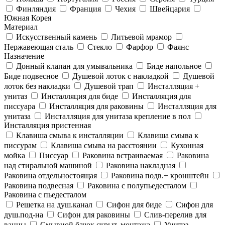
Финляндия
Франция
Чехия
Швейцария
Южная Корея
Материал
Искусственный камень
Литьевой мрамор
Нержавеющая сталь
Стекло
Фарфор
Фаянс
Назначение
Донный клапан для умывальника
Биде напольное
Биде подвесное
Душевой лоток с накладкой
Душевой
лоток без накладки
Душевой трап
Инсталляция +
унитаз
Инсталляция для биде
Инсталляция для
писсуара
Инсталляция для раковины
Инсталляция для
унитаза
Инсталляция для унитаза крепление в пол
Инсталляция пристенная
Клавиша смыва к инсталляции
Клавиша смыва к
писсурам
Клавиша смыва на расстоянии
Кухонная
мойка
Писсуар
Раковина встраиваемая
Раковина
над стиральной машиной
Раковина накладная
Раковина отдельностоящая
Раковина подв.+ кронштейн
Раковина подвесная
Раковина с полупьедесталом
Раковина с пьедесталом
Решетка на душ.канал
Сифон для биде
Сифон для
душ.под-на
Сифон для раковины
Слив-перелив для
ванны
Смывной бачок скрыт. монтажа
Унитаз