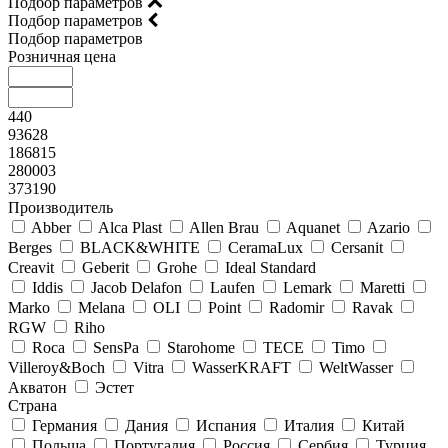
Подбор параметров
Подбор параметров
Подбор параметров
Розничная цена
440
93628
186815
280003
373190
Производитель
Abber
Alca Plast
Allen Brau
Aquanet
Azario
Berges
BLACK&WHITE
CeramaLux
Cersanit
Creavit
Geberit
Grohe
Ideal Standard
Iddis
Jacob Delafon
Laufen
Lemark
Maretti
Marko
Melana
OLI
Point
Radomir
Ravak
RGW
Riho
Roca
SensPa
Starohome
TECE
Timo
Villeroy&Boсh
Vitra
WasserKRAFT
WeltWasser
Акватон
Эстет
Страна
Германия
Дания
Испания
Италия
Китай
Польша
Португалия
Россия
Сербия
Турция