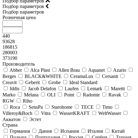
Подбор параметров
Подбор параметров
Подбор параметров
Розничная цена
440
93628
186815
280003
373190
Производитель
Abber
Alca Plast
Allen Brau
Aquanet
Azario
Berges
BLACK&WHITE
CeramaLux
Cersanit
Creavit
Geberit
Grohe
Ideal Standard
Iddis
Jacob Delafon
Laufen
Lemark
Maretti
Marko
Melana
OLI
Point
Radomir
Ravak
RGW
Riho
Roca
SensPa
Starohome
TECE
Timo
Villeroy&Boсh
Vitra
WasserKRAFT
WeltWasser
Акватон
Эстет
Страна
Германия
Дания
Испания
Италия
Китай
Польша
Португалия
Россия
Сербия
Турция