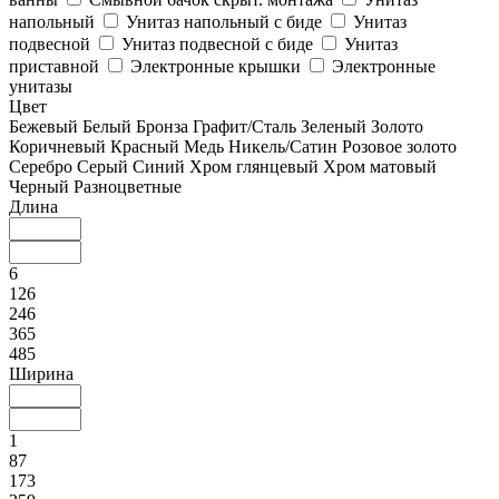
напольный
Унитаз напольный с биде
Унитаз
подвесной
Унитаз подвесной с биде
Унитаз
приставной
Электронные крышки
Электронные
унитазы
Цвет
Бежевый
Белый
Бронза
Графит/Сталь
Зеленый
Золото
Коричневый
Красный
Медь
Никель/Сатин
Розовое золото
Серебро
Серый
Синий
Хром глянцевый
Хром матовый
Черный
Разноцветные
Длина
6
126
246
365
485
Ширина
1
87
173