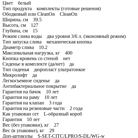
Цвет белый
Тип продукта комплекты (готовые решения)
Ободковый или CleanOn CleanOn
Ширина, см 39.5
Высота, см 127
Глубина, см 15
Режим слива воды два уровня 3/6 л. (экономный режим)
Тип запуска слива механическая кнопка
Диаметр слива 10.2
Максимальная нагрузка, кг 400
Кнопка вровень со стеной нет
Сиденье в комплекте (да/нет) да
Тип сиденья дюропласт ультратонкое
Микролифт да
Легкосъемное сиденье да
Антибактериальное покрытие да
Гарантия на бачок 10 лет
Гарантия на раму 10 лет
Гарантия на клапан 3 года
Гарантия на резиновые части 2 года
Как упакован сет L-образный короб
Гарантия 10 лет
Вес (без упаковки), кг 27
Вес (в упаковке), кг 29
Доп-артикулы S-SET-CITC/LPRO/S-DL/WG-w