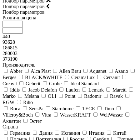
Подбор параметров
Подбор параметров
Подбор параметров
Розничная цена
440
93628
186815
280003
373190
Производитель
Abber
Alca Plast
Allen Brau
Aquanet
Azario
Berges
BLACK&WHITE
CeramaLux
Cersanit
Creavit
Geberit
Grohe
Ideal Standard
Iddis
Jacob Delafon
Laufen
Lemark
Maretti
Marko
Melana
OLI
Point
Radomir
Ravak
RGW
Riho
Roca
SensPa
Starohome
TECE
Timo
Villeroy&Boсh
Vitra
WasserKRAFT
WeltWasser
Акватон
Эстет
Страна
Германия
Дания
Испания
Италия
Китай
Польша
Португалия
Россия
Сербия
Турция