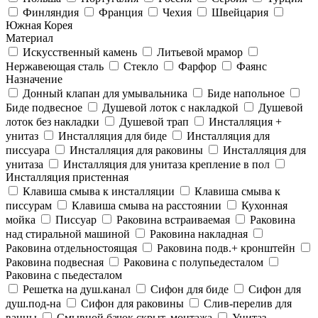
Финляндия
Франция
Чехия
Швейцария
Южная Корея
Материал
Искусственный камень
Литьевой мрамор
Нержавеющая сталь
Стекло
Фарфор
Фаянс
Назначение
Донный клапан для умывальника
Биде напольное
Биде подвесное
Душевой лоток с накладкой
Душевой
лоток без накладки
Душевой трап
Инсталляция +
унитаз
Инсталляция для биде
Инсталляция для
писсуара
Инсталляция для раковины
Инсталляция для
унитаза
Инсталляция для унитаза крепление в пол
Инсталляция пристенная
Клавиша смыва к инсталляции
Клавиша смыва к
писсурам
Клавиша смыва на расстоянии
Кухонная
мойка
Писсуар
Раковина встраиваемая
Раковина
над стиральной машиной
Раковина накладная
Раковина отдельностоящая
Раковина подв.+ кронштейн
Раковина подвесная
Раковина с полупьедесталом
Раковина с пьедесталом
Решетка на душ.канал
Сифон для биде
Сифон для
душ.под-на
Сифон для раковины
Слив-перелив для
ванны
Смывной бачок скрыт. монтажа
Унитаз