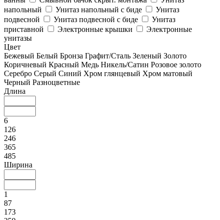
напольный
Унитаз напольный с биде
Унитаз
подвесной
Унитаз подвесной с биде
Унитаз
приставной
Электронные крышки
Электронные
унитазы
Цвет
Бежевый
Белый
Бронза
Графит/Сталь
Зеленый
Золото
Коричневый
Красный
Медь
Никель/Сатин
Розовое золото
Серебро
Серый
Синий
Хром глянцевый
Хром матовый
Черный
Разноцветные
Длина
6
126
246
365
485
Ширина
1
87
173