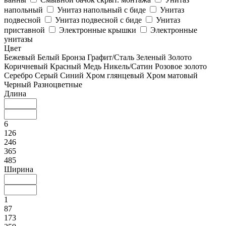
напольный
Унитаз напольный с биде
Унитаз
подвесной
Унитаз подвесной с биде
Унитаз
приставной
Электронные крышки
Электронные
унитазы
Цвет
Бежевый
Белый
Бронза
Графит/Сталь
Зеленый
Золото
Коричневый
Красный
Медь
Никель/Сатин
Розовое золото
Серебро
Серый
Синий
Хром глянцевый
Хром матовый
Черный
Разноцветные
Длина
6
126
246
365
485
Ширина
1
87
173