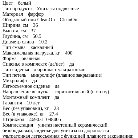
Цвет белый
Тип продукта Унитазы подвесные
Материал фарфор
Ободковый или CleanOn CleanOn
Ширина, см 36
Высота, см 37
Глубина, см 50.5
Диаметр слива 10.2
Тип смыва каскадный
Максимальная нагрузка, кг 400
Форма овальная
Сиденье в комплекте (да/нет) да
Тип сиденья дюропласт ультратонкое
Тип петель микролифт (плавное закрывание)
Микролифт да
Легкосъемное сиденье да
Направление выпуска горизонтальный (в стену)
Монтажный комплект да
Гарантия 10 лет
Вес (без упаковки), кг 23
Вес (в упаковке), кг 27.4
Штрихкод 4690311098405
Комплектация унитаз настенный керамический
безободковый; сиденье для унитаза из дюропласта
ультратонкая легкосъемная с функцией плавного закрывания;