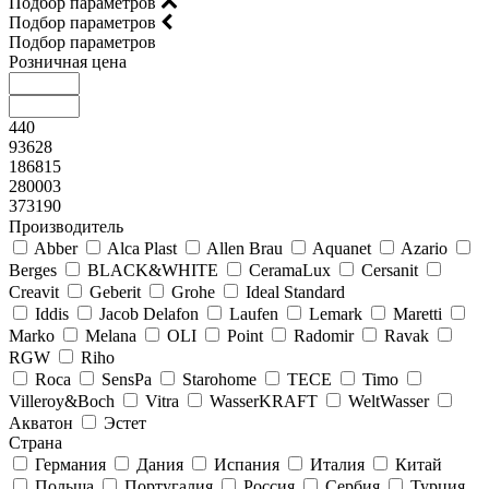
Подбор параметров
Подбор параметров
Подбор параметров
Розничная цена
440
93628
186815
280003
373190
Производитель
Abber
Alca Plast
Allen Brau
Aquanet
Azario
Berges
BLACK&WHITE
CeramaLux
Cersanit
Creavit
Geberit
Grohe
Ideal Standard
Iddis
Jacob Delafon
Laufen
Lemark
Maretti
Marko
Melana
OLI
Point
Radomir
Ravak
RGW
Riho
Roca
SensPa
Starohome
TECE
Timo
Villeroy&Boсh
Vitra
WasserKRAFT
WeltWasser
Акватон
Эстет
Страна
Германия
Дания
Испания
Италия
Китай
Польша
Португалия
Россия
Сербия
Турция