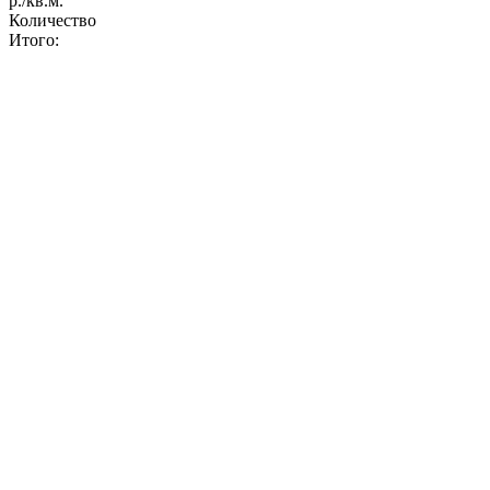
р./кв.м.
Количество
Итого: