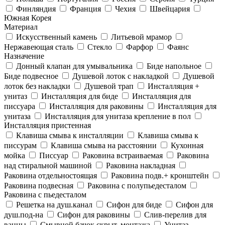
Финляндия
Франция
Чехия
Швейцария
Южная Корея
Материал
Искусственный камень
Литьевой мрамор
Нержавеющая сталь
Стекло
Фарфор
Фаянс
Назначение
Донный клапан для умывальника
Биде напольное
Биде подвесное
Душевой лоток с накладкой
Душевой
лоток без накладки
Душевой трап
Инсталляция +
унитаз
Инсталляция для биде
Инсталляция для
писсуара
Инсталляция для раковины
Инсталляция для
унитаза
Инсталляция для унитаза крепление в пол
Инсталляция пристенная
Клавиша смыва к инсталляции
Клавиша смыва к
писсурам
Клавиша смыва на расстоянии
Кухонная
мойка
Писсуар
Раковина встраиваемая
Раковина
над стиральной машиной
Раковина накладная
Раковина отдельностоящая
Раковина подв.+ кронштейн
Раковина подвесная
Раковина с полупьедесталом
Раковина с пьедесталом
Решетка на душ.канал
Сифон для биде
Сифон для
душ.под-на
Сифон для раковины
Слив-перелив для
ванны
Смывной бачок скрыт. монтажа
Унитаз