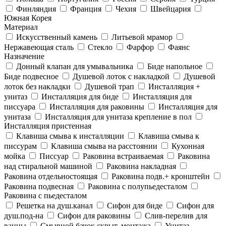
Финляндия
Франция
Чехия
Швейцария
Южная Корея
Материал
Искусственный камень
Литьевой мрамор
Нержавеющая сталь
Стекло
Фарфор
Фаянс
Назначение
Донный клапан для умывальника
Биде напольное
Биде подвесное
Душевой лоток с накладкой
Душевой
лоток без накладки
Душевой трап
Инсталляция +
унитаз
Инсталляция для биде
Инсталляция для
писсуара
Инсталляция для раковины
Инсталляция для
унитаза
Инсталляция для унитаза крепление в пол
Инсталляция пристенная
Клавиша смыва к инсталляции
Клавиша смыва к
писсурам
Клавиша смыва на расстоянии
Кухонная
мойка
Писсуар
Раковина встраиваемая
Раковина
над стиральной машиной
Раковина накладная
Раковина отдельностоящая
Раковина подв.+ кронштейн
Раковина подвесная
Раковина с полупьедесталом
Раковина с пьедесталом
Решетка на душ.канал
Сифон для биде
Сифон для
душ.под-на
Сифон для раковины
Слив-перелив для
ванны
Смывной бачок скрыт. монтажа
Унитаз