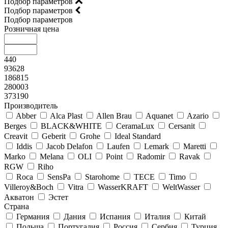
Подбор параметров
Подбор параметров
Подбор параметров
Розничная цена
440
93628
186815
280003
373190
Производитель
Abber
Alca Plast
Allen Brau
Aquanet
Azario
Berges
BLACK&WHITE
CeramaLux
Cersanit
Creavit
Geberit
Grohe
Ideal Standard
Iddis
Jacob Delafon
Laufen
Lemark
Maretti
Marko
Melana
OLI
Point
Radomir
Ravak
RGW
Riho
Roca
SensPa
Starohome
TECE
Timo
Villeroy&Boсh
Vitra
WasserKRAFT
WeltWasser
Акватон
Эстет
Страна
Германия
Дания
Испания
Италия
Китай
Польша
Португалия
Россия
Сербия
Турция