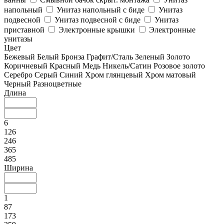
напольный
Унитаз напольный с биде
Унитаз
подвесной
Унитаз подвесной с биде
Унитаз
приставной
Электронные крышки
Электронные
унитазы
Цвет
Бежевый
Белый
Бронза
Графит/Сталь
Зеленый
Золото
Коричневый
Красный
Медь
Никель/Сатин
Розовое золото
Серебро
Серый
Синий
Хром глянцевый
Хром матовый
Черный
Разноцветные
Длина
6
126
246
365
485
Ширина
1
87
173