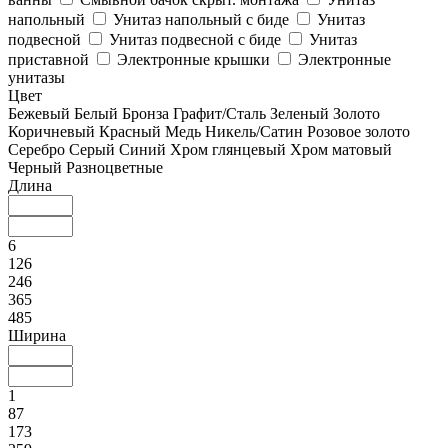
напольный
Унитаз напольный с биде
Унитаз
подвесной
Унитаз подвесной с биде
Унитаз
приставной
Электронные крышки
Электронные
унитазы
Цвет
Бежевый
Белый
Бронза
Графит/Сталь
Зеленый
Золото
Коричневый
Красный
Медь
Никель/Сатин
Розовое золото
Серебро
Серый
Синий
Хром глянцевый
Хром матовый
Черный
Разноцветные
Длина
6
126
246
365
485
Ширина
1
87
173