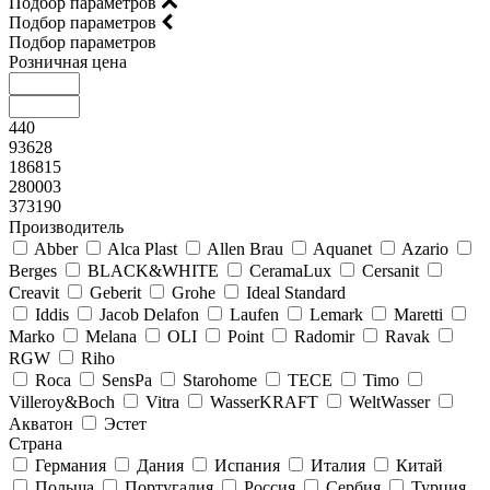
Подбор параметров
Подбор параметров
Подбор параметров
Розничная цена
440
93628
186815
280003
373190
Производитель
Abber
Alca Plast
Allen Brau
Aquanet
Azario
Berges
BLACK&WHITE
CeramaLux
Cersanit
Creavit
Geberit
Grohe
Ideal Standard
Iddis
Jacob Delafon
Laufen
Lemark
Maretti
Marko
Melana
OLI
Point
Radomir
Ravak
RGW
Riho
Roca
SensPa
Starohome
TECE
Timo
Villeroy&Boсh
Vitra
WasserKRAFT
WeltWasser
Акватон
Эстет
Страна
Германия
Дания
Испания
Италия
Китай
Польша
Португалия
Россия
Сербия
Турция