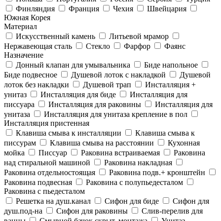
Финляндия
Франция
Чехия
Швейцария
Южная Корея
Материал
Искусственный камень
Литьевой мрамор
Нержавеющая сталь
Стекло
Фарфор
Фаянс
Назначение
Донный клапан для умывальника
Биде напольное
Биде подвесное
Душевой лоток с накладкой
Душевой
лоток без накладки
Душевой трап
Инсталляция +
унитаз
Инсталляция для биде
Инсталляция для
писсуара
Инсталляция для раковины
Инсталляция для
унитаза
Инсталляция для унитаза крепление в пол
Инсталляция пристенная
Клавиша смыва к инсталляции
Клавиша смыва к
писсурам
Клавиша смыва на расстоянии
Кухонная
мойка
Писсуар
Раковина встраиваемая
Раковина
над стиральной машиной
Раковина накладная
Раковина отдельностоящая
Раковина подв.+ кронштейн
Раковина подвесная
Раковина с полупьедесталом
Раковина с пьедесталом
Решетка на душ.канал
Сифон для биде
Сифон для
душ.под-на
Сифон для раковины
Слив-перелив для
ванны
Смывной бачок скрыт. монтажа
Унитаз