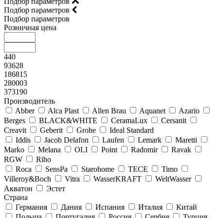
Подбор параметров
Подбор параметров
Подбор параметров
Розничная цена
440
93628
186815
280003
373190
Производитель
Abber
Alca Plast
Allen Brau
Aquanet
Azario
Berges
BLACK&WHITE
CeramaLux
Cersanit
Creavit
Geberit
Grohe
Ideal Standard
Iddis
Jacob Delafon
Laufen
Lemark
Maretti
Marko
Melana
OLI
Point
Radomir
Ravak
RGW
Riho
Roca
SensPa
Starohome
TECE
Timo
Villeroy&Boсh
Vitra
WasserKRAFT
WeltWasser
Акватон
Эстет
Страна
Германия
Дания
Испания
Италия
Китай
Польша
Португалия
Россия
Сербия
Турция