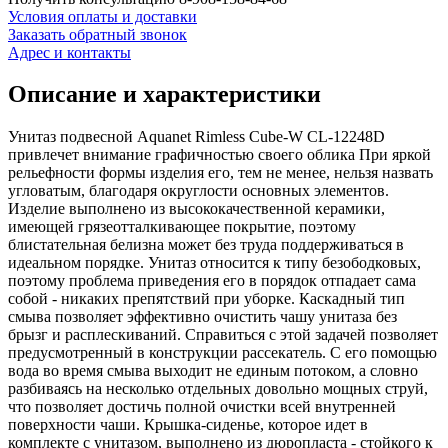
Условия оплаты и доставки
Заказать обратный звонок
Адрес и контакты
Описание и характеристики
Унитаз подвесной Aquanet Rimless Cube-W CL-12248D
привлечет внимание графичностью своего облика При яркой
рельефности формы изделия его, тем не менее, нельзя назвать
угловатым, благодаря округлости основных элементов.
Изделие выполнено из высококачественной керамики,
имеющей грязеотталкивающее покрытие, поэтому
блистательная белизна может без труда поддерживаться в
идеальном порядке. Унитаз относится к типу безободковых,
поэтому проблема приведения его в порядок отпадает сама
собой - никаких препятствий при уборке. Каскадный тип
смыва позволяет эффективно очистить чашу унитаза без
брызг и расплескиваний. Справиться с этой задачей позволяет
предусмотренный в конструкции рассекатель. С его помощью
вода во время смыва выходит не единым потоком, а словно
разбиваясь на несколько отдельных довольно мощных струй,
что позволяет достичь полной очистки всей внутренней
поверхности чаши. Крышка-сиденье, которое идет в
комплекте с унитазом, выполнено из дюропласта - стойкого к