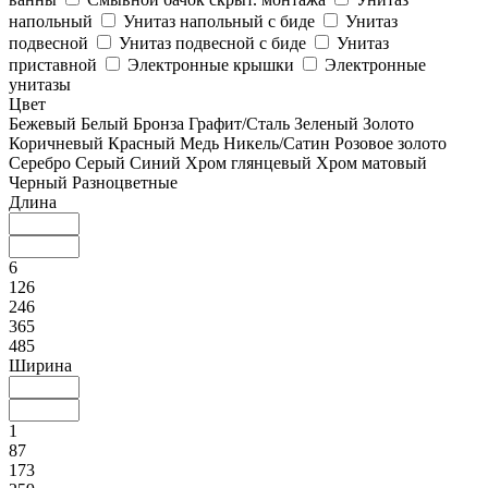
напольный
Унитаз напольный с биде
Унитаз
подвесной
Унитаз подвесной с биде
Унитаз
приставной
Электронные крышки
Электронные
унитазы
Цвет
Бежевый
Белый
Бронза
Графит/Сталь
Зеленый
Золото
Коричневый
Красный
Медь
Никель/Сатин
Розовое золото
Серебро
Серый
Синий
Хром глянцевый
Хром матовый
Черный
Разноцветные
Длина
6
126
246
365
485
Ширина
1
87
173