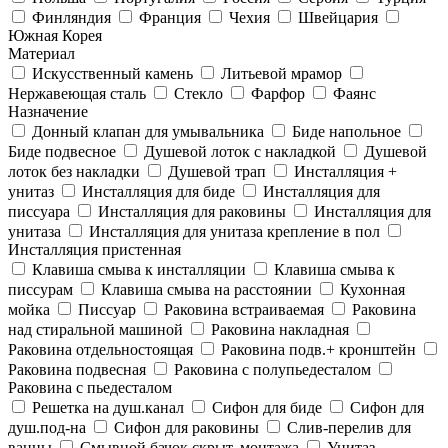
Финляндия
Франция
Чехия
Швейцария
Южная Корея
Материал
Искусственный камень
Литьевой мрамор
Нержавеющая сталь
Стекло
Фарфор
Фаянс
Назначение
Донный клапан для умывальника
Биде напольное
Биде подвесное
Душевой лоток с накладкой
Душевой
лоток без накладки
Душевой трап
Инсталляция +
унитаз
Инсталляция для биде
Инсталляция для
писсуара
Инсталляция для раковины
Инсталляция для
унитаза
Инсталляция для унитаза крепление в пол
Инсталляция пристенная
Клавиша смыва к инсталляции
Клавиша смыва к
писсурам
Клавиша смыва на расстоянии
Кухонная
мойка
Писсуар
Раковина встраиваемая
Раковина
над стиральной машиной
Раковина накладная
Раковина отдельностоящая
Раковина подв.+ кронштейн
Раковина подвесная
Раковина с полупьедесталом
Раковина с пьедесталом
Решетка на душ.канал
Сифон для биде
Сифон для
душ.под-на
Сифон для раковины
Слив-перелив для
ванны
Смывной бачок скрыт. монтажа
Унитаз