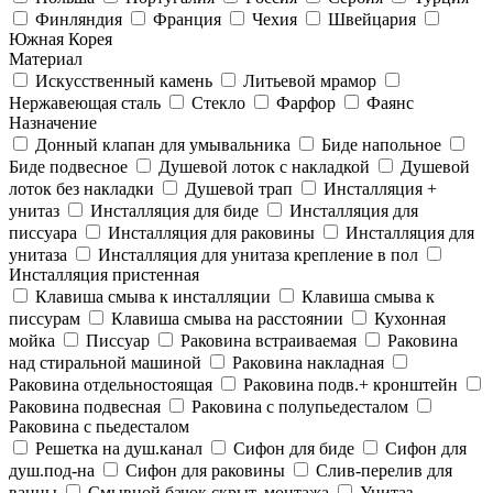
Финляндия
Франция
Чехия
Швейцария
Южная Корея
Материал
Искусственный камень
Литьевой мрамор
Нержавеющая сталь
Стекло
Фарфор
Фаянс
Назначение
Донный клапан для умывальника
Биде напольное
Биде подвесное
Душевой лоток с накладкой
Душевой
лоток без накладки
Душевой трап
Инсталляция +
унитаз
Инсталляция для биде
Инсталляция для
писсуара
Инсталляция для раковины
Инсталляция для
унитаза
Инсталляция для унитаза крепление в пол
Инсталляция пристенная
Клавиша смыва к инсталляции
Клавиша смыва к
писсурам
Клавиша смыва на расстоянии
Кухонная
мойка
Писсуар
Раковина встраиваемая
Раковина
над стиральной машиной
Раковина накладная
Раковина отдельностоящая
Раковина подв.+ кронштейн
Раковина подвесная
Раковина с полупьедесталом
Раковина с пьедесталом
Решетка на душ.канал
Сифон для биде
Сифон для
душ.под-на
Сифон для раковины
Слив-перелив для
ванны
Смывной бачок скрыт. монтажа
Унитаз