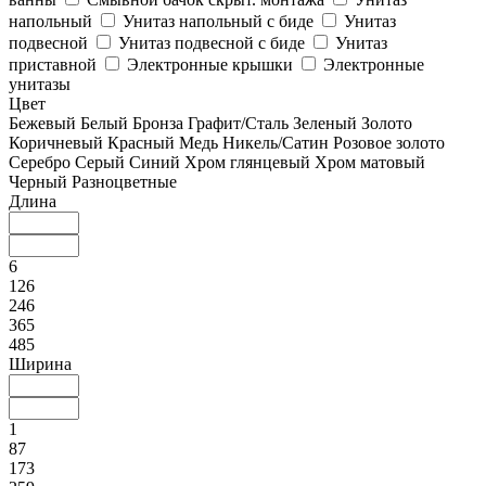
напольный
Унитаз напольный с биде
Унитаз
подвесной
Унитаз подвесной с биде
Унитаз
приставной
Электронные крышки
Электронные
унитазы
Цвет
Бежевый
Белый
Бронза
Графит/Сталь
Зеленый
Золото
Коричневый
Красный
Медь
Никель/Сатин
Розовое золото
Серебро
Серый
Синий
Хром глянцевый
Хром матовый
Черный
Разноцветные
Длина
6
126
246
365
485
Ширина
1
87
173