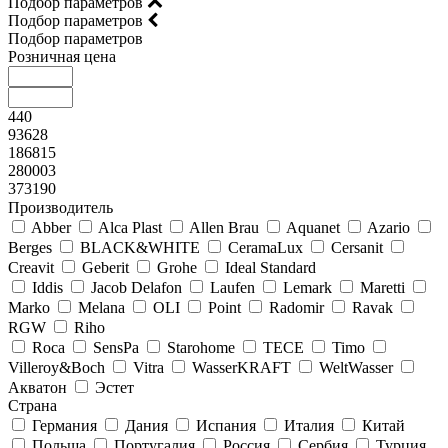
Подбор параметров
Подбор параметров
Подбор параметров
Розничная цена
440
93628
186815
280003
373190
Производитель
Abber
Alca Plast
Allen Brau
Aquanet
Azario
Berges
BLACK&WHITE
CeramaLux
Cersanit
Creavit
Geberit
Grohe
Ideal Standard
Iddis
Jacob Delafon
Laufen
Lemark
Maretti
Marko
Melana
OLI
Point
Radomir
Ravak
RGW
Riho
Roca
SensPa
Starohome
TECE
Timo
Villeroy&Boсh
Vitra
WasserKRAFT
WeltWasser
Акватон
Эстет
Страна
Германия
Дания
Испания
Италия
Китай
Польша
Португалия
Россия
Сербия
Турция