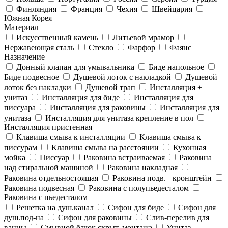
Финляндия
Франция
Чехия
Швейцария
Южная Корея
Материал
Искусственный камень
Литьевой мрамор
Нержавеющая сталь
Стекло
Фарфор
Фаянс
Назначение
Донный клапан для умывальника
Биде напольное
Биде подвесное
Душевой лоток с накладкой
Душевой
лоток без накладки
Душевой трап
Инсталляция +
унитаз
Инсталляция для биде
Инсталляция для
писсуара
Инсталляция для раковины
Инсталляция для
унитаза
Инсталляция для унитаза крепление в пол
Инсталляция пристенная
Клавиша смыва к инсталляции
Клавиша смыва к
писсурам
Клавиша смыва на расстоянии
Кухонная
мойка
Писсуар
Раковина встраиваемая
Раковина
над стиральной машиной
Раковина накладная
Раковина отдельностоящая
Раковина подв.+ кронштейн
Раковина подвесная
Раковина с полупьедесталом
Раковина с пьедесталом
Решетка на душ.канал
Сифон для биде
Сифон для
душ.под-на
Сифон для раковины
Слив-перелив для
ванны
Смывной бачок скрыт. монтажа
Унитаз