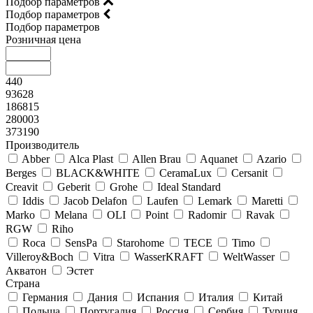
Подбор параметров
Подбор параметров
Подбор параметров
Розничная цена
440
93628
186815
280003
373190
Производитель
Abber
Alca Plast
Allen Brau
Aquanet
Azario
Berges
BLACK&WHITE
CeramaLux
Cersanit
Creavit
Geberit
Grohe
Ideal Standard
Iddis
Jacob Delafon
Laufen
Lemark
Maretti
Marko
Melana
OLI
Point
Radomir
Ravak
RGW
Riho
Roca
SensPa
Starohome
TECE
Timo
Villeroy&Boсh
Vitra
WasserKRAFT
WeltWasser
Акватон
Эстет
Страна
Германия
Дания
Испания
Италия
Китай
Польша
Португалия
Россия
Сербия
Турция