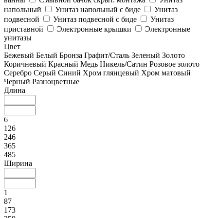
напольный
Унитаз напольный с биде
Унитаз
подвесной
Унитаз подвесной с биде
Унитаз
приставной
Электронные крышки
Электронные
унитазы
Цвет
Бежевый
Белый
Бронза
Графит/Сталь
Зеленый
Золото
Коричневый
Красный
Медь
Никель/Сатин
Розовое золото
Серебро
Серый
Синий
Хром глянцевый
Хром матовый
Черный
Разноцветные
Длина
6
126
246
365
485
Ширина
1
87
173