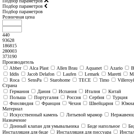
Подбор параметров
Подбор параметров
Подбор параметров
Розничная цена
440
93628
186815
280003
373190
Производитель
Abber
Alca Plast
Allen Brau
Aquanet
Azario
B
Iddis
Jacob Delafon
Laufen
Lemark
Maretti
M
Roca
SensPa
Starohome
TECE
Timo
Villero
Страна
Германия
Дания
Испания
Италия
Китай
Польша
Португалия
Россия
Сербия
Турция
Финляндия
Франция
Чехия
Швейцария
Южна
Материал
Искусственный камень
Литьевой мрамор
Нержавеющ
Назначение
Донный клапан для умывальника
Биде напольное
Би
Инсталляция для биде
Инсталляция для писсуара
Инстал