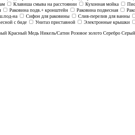
рам
Клавиша смыва на расстоянии
Кухонная мойка
Пис
я
Раковина подв.+ кронштейн
Раковина подвесная
Рак
ш.под-на
Сифон для раковины
Слив-перелив для ванны
есной с биде
Унитаз приставной
Электронные крышки
вый
Красный
Медь
Никель/Сатин
Розовое золото
Серебро
Серы