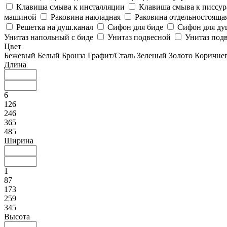
Клавиша смыва к инсталляции
Клавиша смыва к писсу
машиной
Раковина накладная
Раковина отдельностояща
Решетка на душ.канал
Сифон для биде
Сифон для ду
Унитаз напольный с биде
Унитаз подвесной
Унитаз подв
Цвет
Бежевый
Белый
Бронза
Графит/Сталь
Зеленый
Золото
Коричне
Длина
6
126
246
365
485
Ширина
1
87
173
259
345
Высота