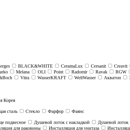
erges
BLACK&WHITE
CeramaLux
Cersanit
Creavit
arko
Melana
OLI
Point
Radomir
Ravak
RGW
y&Boсh
Vitra
WasserKRAFT
WeltWasser
Акватон
я Корея
ая сталь
Стекло
Фарфор
Фаянс
де подвесное
Душевой лоток с накладкой
Душевой лоток 
ляция для раковины
Инсталляция для унитаза
Инсталляци