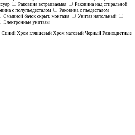
суар
Раковина встраиваемая
Раковина над стиральной
овина с полупьедесталом
Раковина с пьедесталом
Смывной бачок скрыт. монтажа
Унитаз напольный
Электронные унитазы
й
Синий
Хром глянцевый
Хром матовый
Черный
Разноцветные