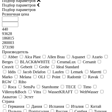
Подбор параметров
Подбор параметров
Подбор параметров
Розничная цена
440
93628
186815
280003
373190
Производитель
Abber
Alca Plast
Allen Brau
Aquanet
Azario
Berges
BLACK&WHITE
CeramaLux
Cersanit
Creavit
Geberit
Grohe
Ideal Standard
Iddis
Jacob Delafon
Laufen
Lemark
Maretti
Marko
Melana
OLI
Point
Radomir
Ravak
RGW
Riho
Roca
SensPa
Starohome
TECE
Timo
Villeroy&Boсh
Vitra
WasserKRAFT
WeltWasser
Акватон
Эстет
Страна
Германия
Дания
Испания
Италия
Китай
Польша
Португалия
Россия
Сербия
Турция