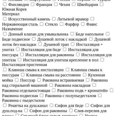
Финляндия
Франция
Чехия
Швейцария
Южная Корея
Материал
Искусственный камень
Литьевой мрамор
Нержавеющая сталь
Стекло
Фарфор
Фаянс
Назначение
Донный клапан для умывальника
Биде напольное
Биде подвесное
Душевой лоток с накладкой
Душевой
лоток без накладки
Душевой трап
Инсталляция +
унитаз
Инсталляция для биде
Инсталляция для
писсуара
Инсталляция для раковины
Инсталляция для
унитаза
Инсталляция для унитаза крепление в пол
Инсталляция пристенная
Клавиша смыва к инсталляции
Клавиша смыва к
писсурам
Клавиша смыва на расстоянии
Кухонная
мойка
Писсуар
Раковина встраиваемая
Раковина
над стиральной машиной
Раковина накладная
Раковина отдельностоящая
Раковина подв.+ кронштейн
Раковина подвесная
Раковина с полупьедесталом
Раковина с пьедесталом
Решетка на душ.канал
Сифон для биде
Сифон для
душ.под-на
Сифон для раковины
Слив-перелив для
ванны
Смывной бачок скрыт. монтажа
Унитаз