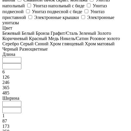
напольный
Унитаз напольный с биде
Унитаз
подвесной
Унитаз подвесной с биде
Унитаз
приставной
Электронные крышки
Электронные
унитазы
Цвет
Бежевый
Белый
Бронза
Графит/Сталь
Зеленый
Золото
Коричневый
Красный
Медь
Никель/Сатин
Розовое золото
Серебро
Серый
Синий
Хром глянцевый
Хром матовый
Черный
Разноцветные
Длина
6
126
246
365
485
Ширина
1
87
173