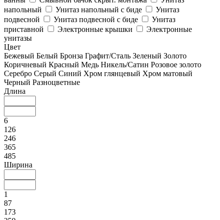
напольный
Унитаз напольный с биде
Унитаз
подвесной
Унитаз подвесной с биде
Унитаз
приставной
Электронные крышки
Электронные
унитазы
Цвет
Бежевый
Белый
Бронза
Графит/Сталь
Зеленый
Золото
Коричневый
Красный
Медь
Никель/Сатин
Розовое золото
Серебро
Серый
Синий
Хром глянцевый
Хром матовый
Черный
Разноцветные
Длина
6
126
246
365
485
Ширина
1
87
173