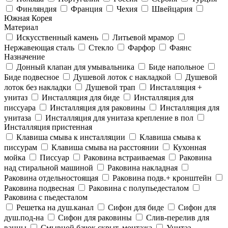
Финляндия
Франция
Чехия
Швейцария
Южная Корея
Материал
Искусственный камень
Литьевой мрамор
Нержавеющая сталь
Стекло
Фарфор
Фаянс
Назначение
Донный клапан для умывальника
Биде напольное
Биде подвесное
Душевой лоток с накладкой
Душевой
лоток без накладки
Душевой трап
Инсталляция +
унитаз
Инсталляция для биде
Инсталляция для
писсуара
Инсталляция для раковины
Инсталляция для
унитаза
Инсталляция для унитаза крепление в пол
Инсталляция пристенная
Клавиша смыва к инсталляции
Клавиша смыва к
писсурам
Клавиша смыва на расстоянии
Кухонная
мойка
Писсуар
Раковина встраиваемая
Раковина
над стиральной машиной
Раковина накладная
Раковина отдельностоящая
Раковина подв.+ кронштейн
Раковина подвесная
Раковина с полупьедесталом
Раковина с пьедесталом
Решетка на душ.канал
Сифон для биде
Сифон для
душ.под-на
Сифон для раковины
Слив-перелив для
ванны
Смывной бачок скрыт. монтажа
Унитаз