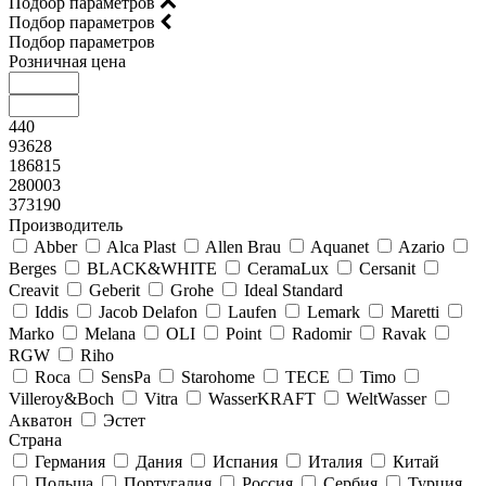
Подбор параметров
Подбор параметров
Подбор параметров
Розничная цена
440
93628
186815
280003
373190
Производитель
Abber
Alca Plast
Allen Brau
Aquanet
Azario
Berges
BLACK&WHITE
CeramaLux
Cersanit
Creavit
Geberit
Grohe
Ideal Standard
Iddis
Jacob Delafon
Laufen
Lemark
Maretti
Marko
Melana
OLI
Point
Radomir
Ravak
RGW
Riho
Roca
SensPa
Starohome
TECE
Timo
Villeroy&Boсh
Vitra
WasserKRAFT
WeltWasser
Акватон
Эстет
Страна
Германия
Дания
Испания
Италия
Китай
Польша
Португалия
Россия
Сербия
Турция