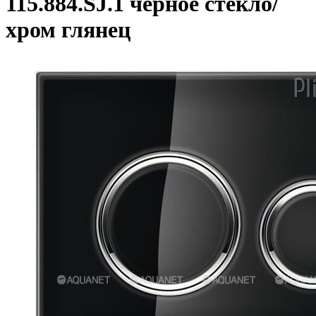
115.884.SJ.1 черное стекло/
хром глянец