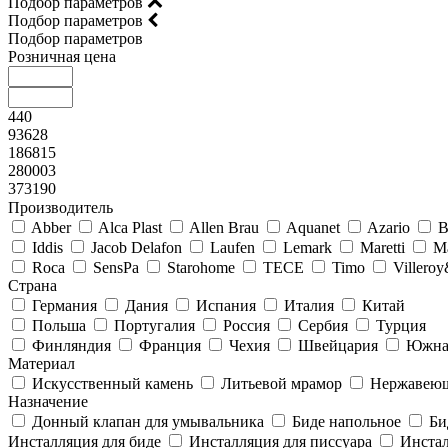
Подбор параметров
Подбор параметров
Подбор параметров
Розничная цена
440
93628
186815
280003
373190
Производитель
Abber
Alca Plast
Allen Brau
Aquanet
Azario
B
Iddis
Jacob Delafon
Laufen
Lemark
Maretti
M
Roca
SensPa
Starohome
TECE
Timo
Villero
Страна
Германия
Дания
Испания
Италия
Китай
Польша
Португалия
Россия
Сербия
Турция
Финляндия
Франция
Чехия
Швейцария
Южна
Материал
Искусственный камень
Литьевой мрамор
Нержавеющ
Назначение
Донный клапан для умывальника
Биде напольное
Би
Инсталляция для биде
Инсталляция для писсуара
Инстал