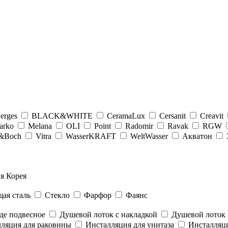
erges
BLACK&WHITE
CeramaLux
Cersanit
Creavit
arko
Melana
OLI
Point
Radomir
Ravak
RGW
y&Boсh
Vitra
WasserKRAFT
WeltWasser
Акватон
я Корея
ая сталь
Стекло
Фарфор
Фаянс
де подвесное
Душевой лоток с накладкой
Душевой лоток 
ляция для раковины
Инсталляция для унитаза
Инсталляци