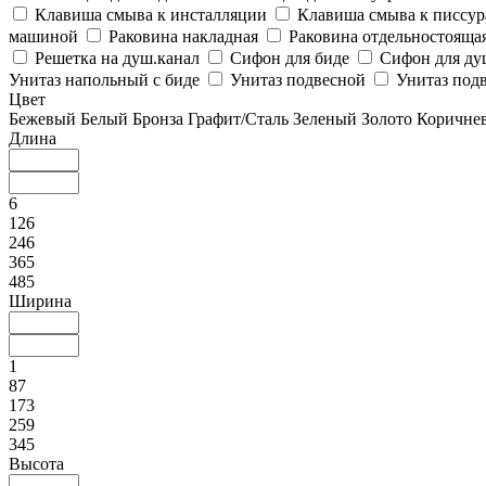
Клавиша смыва к инсталляции
Клавиша смыва к писсу
машиной
Раковина накладная
Раковина отдельностояща
Решетка на душ.канал
Сифон для биде
Сифон для ду
Унитаз напольный с биде
Унитаз подвесной
Унитаз подв
Цвет
Бежевый
Белый
Бронза
Графит/Сталь
Зеленый
Золото
Коричне
Длина
6
126
246
365
485
Ширина
1
87
173
259
345
Высота