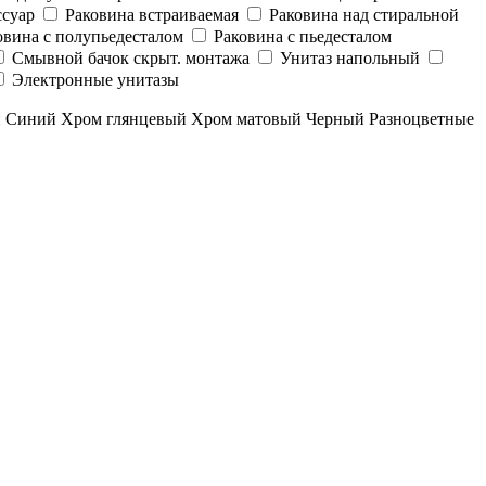
суар
Раковина встраиваемая
Раковина над стиральной
овина с полупьедесталом
Раковина с пьедесталом
Смывной бачок скрыт. монтажа
Унитаз напольный
Электронные унитазы
й
Синий
Хром глянцевый
Хром матовый
Черный
Разноцветные