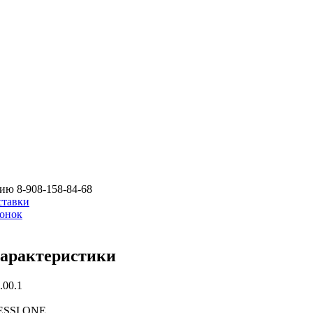
цию
8-908-158-84-68
ставки
вонок
характеристики
.00.1
ESSI ONE