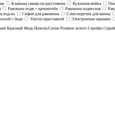
рам
Клавиша смыва на расстоянии
Кухонная мойка
Пис
я
Раковина подв.+ кронштейн
Раковина подвесная
Рак
ш.под-на
Сифон для раковины
Слив-перелив для ванны
есной с биде
Унитаз приставной
Электронные крышки
вый
Красный
Медь
Никель/Сатин
Розовое золото
Серебро
Серы