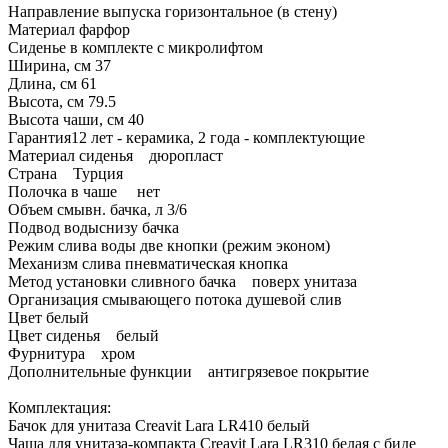
Направление выпуска горизонтальное (в стену)
Материал фарфор
Сиденье в комплекте с микролифтом
Ширина, см 37
Длина, см 61
Высота, см 79.5
Высота чаши, см 40
Гарантия12 лет - керамика, 2 года - комплектующие
Материал сиденья дюропласт
Страна Турция
Полочка в чаше нет
Объем смывн. бачка, л 3/6
Подвод водыснизу бачка
Режим слива воды две кнопки (режим эконом)
Механизм слива пневматическая кнопка
Метод установки сливного бачка поверх унитаза
Организация смывающего потока душевой слив
Цвет белый
Цвет сиденья белый
Фурнитура хром
Дополнительные функции антигрязевое покрытие
Комплектация:
Бачок для унитаза Creavit Lara LR410 белый
Чаша для унитаза-компакта Creavit Lara LR310 белая с биде