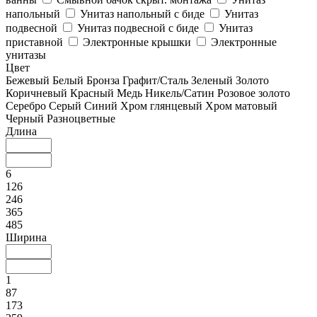
напольный
Унитаз напольный с биде
Унитаз
подвесной
Унитаз подвесной с биде
Унитаз
приставной
Электронные крышки
Электронные
унитазы
Цвет
Бежевый
Белый
Бронза
Графит/Сталь
Зеленый
Золото
Коричневый
Красный
Медь
Никель/Сатин
Розовое золото
Серебро
Серый
Синий
Хром глянцевый
Хром матовый
Черный
Разноцветные
Длина
6
126
246
365
485
Ширина
1
87
173