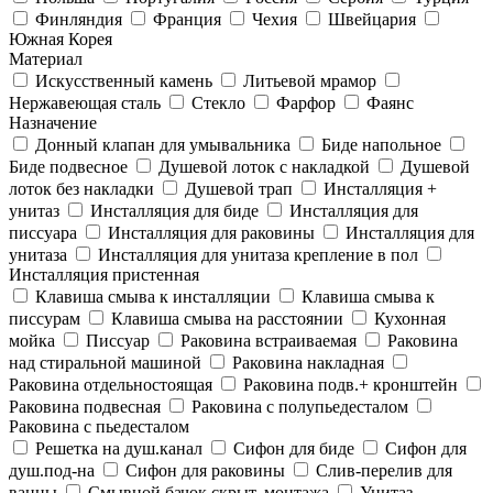
Финляндия
Франция
Чехия
Швейцария
Южная Корея
Материал
Искусственный камень
Литьевой мрамор
Нержавеющая сталь
Стекло
Фарфор
Фаянс
Назначение
Донный клапан для умывальника
Биде напольное
Биде подвесное
Душевой лоток с накладкой
Душевой
лоток без накладки
Душевой трап
Инсталляция +
унитаз
Инсталляция для биде
Инсталляция для
писсуара
Инсталляция для раковины
Инсталляция для
унитаза
Инсталляция для унитаза крепление в пол
Инсталляция пристенная
Клавиша смыва к инсталляции
Клавиша смыва к
писсурам
Клавиша смыва на расстоянии
Кухонная
мойка
Писсуар
Раковина встраиваемая
Раковина
над стиральной машиной
Раковина накладная
Раковина отдельностоящая
Раковина подв.+ кронштейн
Раковина подвесная
Раковина с полупьедесталом
Раковина с пьедесталом
Решетка на душ.канал
Сифон для биде
Сифон для
душ.под-на
Сифон для раковины
Слив-перелив для
ванны
Смывной бачок скрыт. монтажа
Унитаз