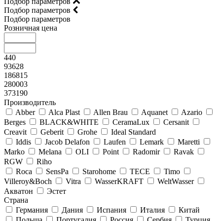
Подбор параметров
Подбор параметров
Подбор параметров
Розничная цена
440
93628
186815
280003
373190
Производитель
Abber
Alca Plast
Allen Brau
Aquanet
Azario
Berges
BLACK&WHITE
CeramaLux
Cersanit
Creavit
Geberit
Grohe
Ideal Standard
Iddis
Jacob Delafon
Laufen
Lemark
Maretti
Marko
Melana
OLI
Point
Radomir
Ravak
RGW
Riho
Roca
SensPa
Starohome
TECE
Timo
Villeroy&Boсh
Vitra
WasserKRAFT
WeltWasser
Акватон
Эстет
Страна
Германия
Дания
Испания
Италия
Китай
Польша
Португалия
Россия
Сербия
Турция