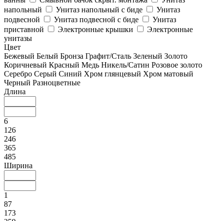
напольный
Унитаз напольный с биде
Унитаз
подвесной
Унитаз подвесной с биде
Унитаз
приставной
Электронные крышки
Электронные
унитазы
Цвет
Бежевый
Белый
Бронза
Графит/Сталь
Зеленый
Золото
Коричневый
Красный
Медь
Никель/Сатин
Розовое золото
Серебро
Серый
Синий
Хром глянцевый
Хром матовый
Черный
Разноцветные
Длина
6
126
246
365
485
Ширина
1
87
173