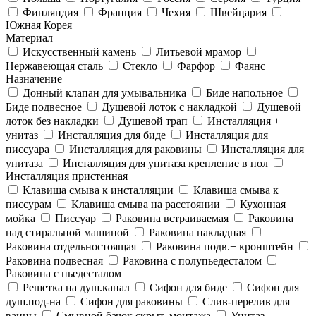
Финляндия
Франция
Чехия
Швейцария
Южная Корея
Материал
Искусственный камень
Литьевой мрамор
Нержавеющая сталь
Стекло
Фарфор
Фаянс
Назначение
Донный клапан для умывальника
Биде напольное
Биде подвесное
Душевой лоток с накладкой
Душевой
лоток без накладки
Душевой трап
Инсталляция +
унитаз
Инсталляция для биде
Инсталляция для
писсуара
Инсталляция для раковины
Инсталляция для
унитаза
Инсталляция для унитаза крепление в пол
Инсталляция пристенная
Клавиша смыва к инсталляции
Клавиша смыва к
писсурам
Клавиша смыва на расстоянии
Кухонная
мойка
Писсуар
Раковина встраиваемая
Раковина
над стиральной машиной
Раковина накладная
Раковина отдельностоящая
Раковина подв.+ кронштейн
Раковина подвесная
Раковина с полупьедесталом
Раковина с пьедесталом
Решетка на душ.канал
Сифон для биде
Сифон для
душ.под-на
Сифон для раковины
Слив-перелив для
ванны
Смывной бачок скрыт. монтажа
Унитаз