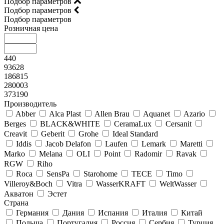
Подбор параметров
Подбор параметров
Подбор параметров
Розничная цена
440
93628
186815
280003
373190
Производитель
Abber
Alca Plast
Allen Brau
Aquanet
Azario
Berges
BLACK&WHITE
CeramaLux
Cersanit
Creavit
Geberit
Grohe
Ideal Standard
Iddis
Jacob Delafon
Laufen
Lemark
Maretti
Marko
Melana
OLI
Point
Radomir
Ravak
RGW
Riho
Roca
SensPa
Starohome
TECE
Timo
Villeroy&Boсh
Vitra
WasserKRAFT
WeltWasser
Акватон
Эстет
Страна
Германия
Дания
Испания
Италия
Китай
Польша
Португалия
Россия
Сербия
Турция