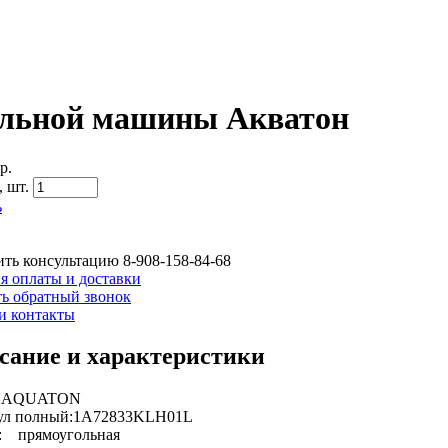
ральной машины Акватон
р.
,
шт.
ь
ть консультацию
8-908-158-84-68
я оплаты и доставки
ть обратный звонок
и контакты
сание и характеристики
: AQUATON
ул полный:1A72833KLH01L
: прямоугольная