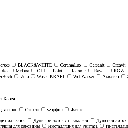
erges
BLACK&WHITE
CeramaLux
Cersanit
Creavit
arko
Melana
OLI
Point
Radomir
Ravak
RGW
y&Boсh
Vitra
WasserKRAFT
WeltWasser
Акватон
я Корея
ая сталь
Стекло
Фарфор
Фаянс
де подвесное
Душевой лоток с накладкой
Душевой лоток 
ляция для раковины
Инсталляция для унитаза
Инсталляци