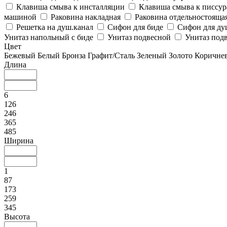
Клавиша смыва к инсталляции
Клавиша смыва к писсу
машиной
Раковина накладная
Раковина отдельностояща
Решетка на душ.канал
Сифон для биде
Сифон для ду
Унитаз напольный с биде
Унитаз подвесной
Унитаз подв
Цвет
Бежевый
Белый
Бронза
Графит/Сталь
Зеленый
Золото
Коричне
Длина
6
126
246
365
485
Ширина
1
87
173
259
345
Высота