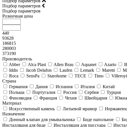
Подбор параметров
Подбор параметров
Подбор параметров
Розничная цена
440
93628
186815
280003
373190
Производитель
Abber
Alca Plast
Allen Brau
Aquanet
Azario
B
Iddis
Jacob Delafon
Laufen
Lemark
Maretti
M
Roca
SensPa
Starohome
TECE
Timo
Villero
Страна
Германия
Дания
Испания
Италия
Китай
Польша
Португалия
Россия
Сербия
Турция
Финляндия
Франция
Чехия
Швейцария
Южна
Материал
Искусственный камень
Литьевой мрамор
Нержавеющ
Назначение
Донный клапан для умывальника
Биде напольное
Би
Инсталляция для биде
Инсталляция для писсуара
Инстал