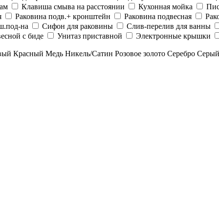
рам
Клавиша смыва на расстоянии
Кухонная мойка
Пис
я
Раковина подв.+ кронштейн
Раковина подвесная
Рак
ш.под-на
Сифон для раковины
Слив-перелив для ванны
есной с биде
Унитаз приставной
Электронные крышки
вый
Красный
Медь
Никель/Сатин
Розовое золото
Серебро
Серы