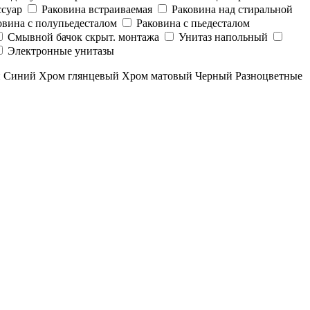
суар
Раковина встраиваемая
Раковина над стиральной
овина с полупьедесталом
Раковина с пьедесталом
Смывной бачок скрыт. монтажа
Унитаз напольный
Электронные унитазы
й
Синий
Хром глянцевый
Хром матовый
Черный
Разноцветные