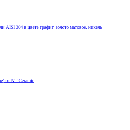
 AISI 304 в цвете графит, золото матовое, никель
e) от NT Ceramic