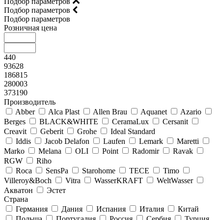
Подбор параметров
Подбор параметров
Подбор параметров
Розничная цена
440
93628
186815
280003
373190
Производитель
Abber
Alca Plast
Allen Brau
Aquanet
Azario
Berges
BLACK&WHITE
CeramaLux
Cersanit
Creavit
Geberit
Grohe
Ideal Standard
Iddis
Jacob Delafon
Laufen
Lemark
Maretti
Marko
Melana
OLI
Point
Radomir
Ravak
RGW
Riho
Roca
SensPa
Starohome
TECE
Timo
Villeroy&Boсh
Vitra
WasserKRAFT
WeltWasser
Акватон
Эстет
Страна
Германия
Дания
Испания
Италия
Китай
Польша
Португалия
Россия
Сербия
Турция