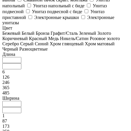
напольный
Унитаз напольный с биде
Унитаз
подвесной
Унитаз подвесной с биде
Унитаз
приставной
Электронные крышки
Электронные
унитазы
Цвет
Бежевый
Белый
Бронза
Графит/Сталь
Зеленый
Золото
Коричневый
Красный
Медь
Никель/Сатин
Розовое золото
Серебро
Серый
Синий
Хром глянцевый
Хром матовый
Черный
Разноцветные
Длина
6
126
246
365
485
Ширина
1
87
173