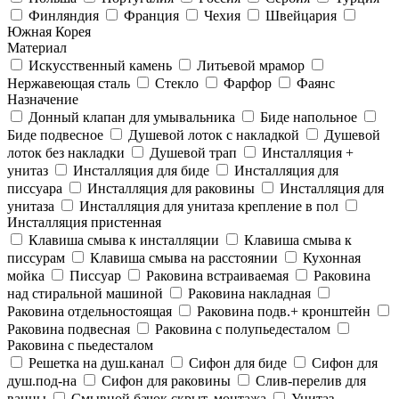
Финляндия
Франция
Чехия
Швейцария
Южная Корея
Материал
Искусственный камень
Литьевой мрамор
Нержавеющая сталь
Стекло
Фарфор
Фаянс
Назначение
Донный клапан для умывальника
Биде напольное
Биде подвесное
Душевой лоток с накладкой
Душевой
лоток без накладки
Душевой трап
Инсталляция +
унитаз
Инсталляция для биде
Инсталляция для
писсуара
Инсталляция для раковины
Инсталляция для
унитаза
Инсталляция для унитаза крепление в пол
Инсталляция пристенная
Клавиша смыва к инсталляции
Клавиша смыва к
писсурам
Клавиша смыва на расстоянии
Кухонная
мойка
Писсуар
Раковина встраиваемая
Раковина
над стиральной машиной
Раковина накладная
Раковина отдельностоящая
Раковина подв.+ кронштейн
Раковина подвесная
Раковина с полупьедесталом
Раковина с пьедесталом
Решетка на душ.канал
Сифон для биде
Сифон для
душ.под-на
Сифон для раковины
Слив-перелив для
ванны
Смывной бачок скрыт. монтажа
Унитаз