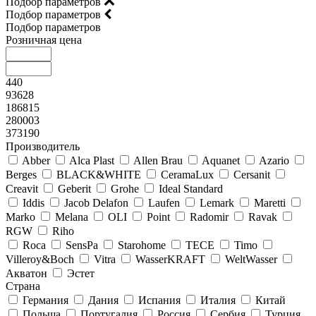
Подбор параметров
Подбор параметров
Подбор параметров
Розничная цена
440
93628
186815
280003
373190
Производитель
Abber
Alca Plast
Allen Brau
Aquanet
Azario
Berges
BLACK&WHITE
CeramaLux
Cersanit
Creavit
Geberit
Grohe
Ideal Standard
Iddis
Jacob Delafon
Laufen
Lemark
Maretti
Marko
Melana
OLI
Point
Radomir
Ravak
RGW
Riho
Roca
SensPa
Starohome
TECE
Timo
Villeroy&Boсh
Vitra
WasserKRAFT
WeltWasser
Акватон
Эстет
Страна
Германия
Дания
Испания
Италия
Китай
Польша
Португалия
Россия
Сербия
Турция