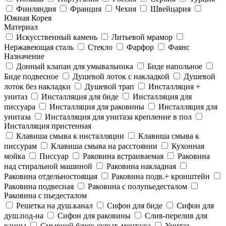
Финляндия
Франция
Чехия
Швейцария
Южная Корея
Материал
Искусственный камень
Литьевой мрамор
Нержавеющая сталь
Стекло
Фарфор
Фаянс
Назначение
Донный клапан для умывальника
Биде напольное
Биде подвесное
Душевой лоток с накладкой
Душевой
лоток без накладки
Душевой трап
Инсталляция +
унитаз
Инсталляция для биде
Инсталляция для
писсуара
Инсталляция для раковины
Инсталляция для
унитаза
Инсталляция для унитаза крепление в пол
Инсталляция пристенная
Клавиша смыва к инсталляции
Клавиша смыва к
писсурам
Клавиша смыва на расстоянии
Кухонная
мойка
Писсуар
Раковина встраиваемая
Раковина
над стиральной машиной
Раковина накладная
Раковина отдельностоящая
Раковина подв.+ кронштейн
Раковина подвесная
Раковина с полупьедесталом
Раковина с пьедесталом
Решетка на душ.канал
Сифон для биде
Сифон для
душ.под-на
Сифон для раковины
Слив-перелив для
ванны
Смывной бачок скрыт. монтажа
Унитаз