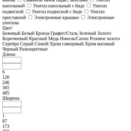
напольный
Унитаз напольный с биде
Унитаз
подвесной
Унитаз подвесной с биде
Унитаз
приставной
Электронные крышки
Электронные
унитазы
Цвет
Бежевый
Белый
Бронза
Графит/Сталь
Зеленый
Золото
Коричневый
Красный
Медь
Никель/Сатин
Розовое золото
Серебро
Серый
Синий
Хром глянцевый
Хром матовый
Черный
Разноцветные
Длина
6
126
246
365
485
Ширина
1
87
173