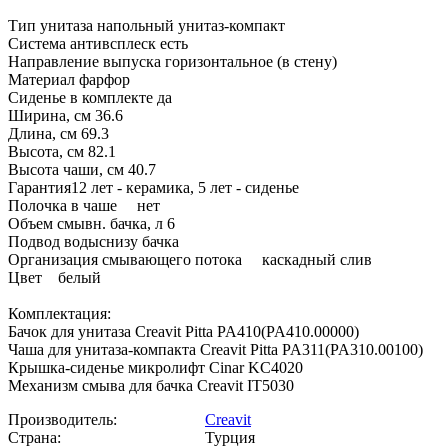
Тип унитаза напольный унитаз-компакт
Система антивсплеск есть
Направление выпуска горизонтальное (в стену)
Материал фарфор
Сиденье в комплекте да
Ширина, см 36.6
Длина, см 69.3
Высота, см 82.1
Высота чаши, см 40.7
Гарантия12 лет - керамика, 5 лет - сиденье
Полочка в чаше нет
Объем смывн. бачка, л 6
Подвод водыснизу бачка
Организация смывающего потока каскадный слив
Цвет белый
Комплектация:
Бачок для унитаза Creavit Pitta PA410(PA410.00000)
Чаша для унитаза-компакта Creavit Pitta PA311(PA310.00100)
Крышка-сиденье микролифт Cinar KC4020
Механизм смыва для бачка Creavit IT5030
Производитель:
Creavit
Страна:
Турция