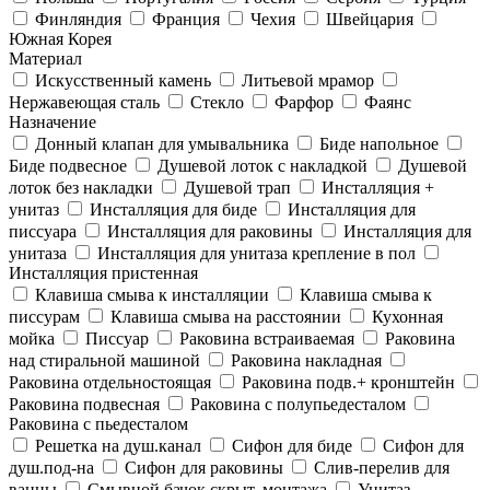
Финляндия
Франция
Чехия
Швейцария
Южная Корея
Материал
Искусственный камень
Литьевой мрамор
Нержавеющая сталь
Стекло
Фарфор
Фаянс
Назначение
Донный клапан для умывальника
Биде напольное
Биде подвесное
Душевой лоток с накладкой
Душевой
лоток без накладки
Душевой трап
Инсталляция +
унитаз
Инсталляция для биде
Инсталляция для
писсуара
Инсталляция для раковины
Инсталляция для
унитаза
Инсталляция для унитаза крепление в пол
Инсталляция пристенная
Клавиша смыва к инсталляции
Клавиша смыва к
писсурам
Клавиша смыва на расстоянии
Кухонная
мойка
Писсуар
Раковина встраиваемая
Раковина
над стиральной машиной
Раковина накладная
Раковина отдельностоящая
Раковина подв.+ кронштейн
Раковина подвесная
Раковина с полупьедесталом
Раковина с пьедесталом
Решетка на душ.канал
Сифон для биде
Сифон для
душ.под-на
Сифон для раковины
Слив-перелив для
ванны
Смывной бачок скрыт. монтажа
Унитаз