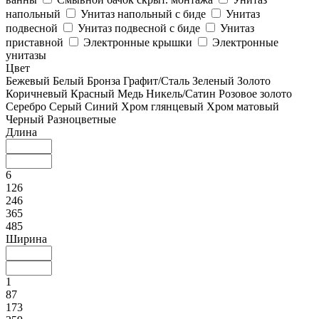
напольный
Унитаз напольный с биде
Унитаз
подвесной
Унитаз подвесной с биде
Унитаз
приставной
Электронные крышки
Электронные
унитазы
Цвет
Бежевый
Белый
Бронза
Графит/Сталь
Зеленый
Золото
Коричневый
Красный
Медь
Никель/Сатин
Розовое золото
Серебро
Серый
Синий
Хром глянцевый
Хром матовый
Черный
Разноцветные
Длина
6
126
246
365
485
Ширина
1
87
173