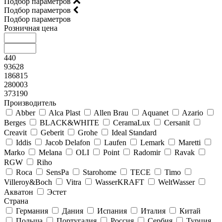
Подбор параметров
Подбор параметров
Подбор параметров
Розничная цена
440
93628
186815
280003
373190
Производитель
Abber
Alca Plast
Allen Brau
Aquanet
Azario
Berges
BLACK&WHITE
CeramaLux
Cersanit
Creavit
Geberit
Grohe
Ideal Standard
Iddis
Jacob Delafon
Laufen
Lemark
Maretti
Marko
Melana
OLI
Point
Radomir
Ravak
RGW
Riho
Roca
SensPa
Starohome
TECE
Timo
Villeroy&Boсh
Vitra
WasserKRAFT
WeltWasser
Акватон
Эстет
Страна
Германия
Дания
Испания
Италия
Китай
Польша
Португалия
Россия
Сербия
Турция