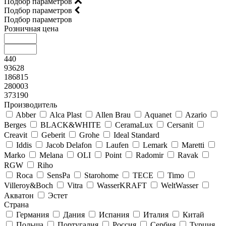
Подбор параметров
Подбор параметров
Подбор параметров
Розничная цена
440
93628
186815
280003
373190
Производитель
Abber
Alca Plast
Allen Brau
Aquanet
Azario
Berges
BLACK&WHITE
CeramaLux
Cersanit
Creavit
Geberit
Grohe
Ideal Standard
Iddis
Jacob Delafon
Laufen
Lemark
Maretti
Marko
Melana
OLI
Point
Radomir
Ravak
RGW
Riho
Roca
SensPa
Starohome
TECE
Timo
Villeroy&Boсh
Vitra
WasserKRAFT
WeltWasser
Акватон
Эстет
Страна
Германия
Дания
Испания
Италия
Китай
Польша
Португалия
Россия
Сербия
Турция