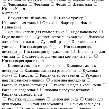
Финляндия
Франция
Чехия
Швейцария
Южная Корея
Материал
Искусственный камень
Литьевой мрамор
Нержавеющая сталь
Стекло
Фарфор
Фаянс
Назначение
Донный клапан для умывальника
Биде напольное
Биде подвесное
Душевой лоток с накладкой
Душевой
лоток без накладки
Душевой трап
Инсталляция +
унитаз
Инсталляция для биде
Инсталляция для
писсуара
Инсталляция для раковины
Инсталляция для
унитаза
Инсталляция для унитаза крепление в пол
Инсталляция пристенная
Клавиша смыва к инсталляции
Клавиша смыва к
писсурам
Клавиша смыва на расстоянии
Кухонная
мойка
Писсуар
Раковина встраиваемая
Раковина
над стиральной машиной
Раковина накладная
Раковина отдельностоящая
Раковина подв.+ кронштейн
Раковина подвесная
Раковина с полупьедесталом
Раковина с пьедесталом
Решетка на душ.канал
Сифон для биде
Сифон для
душ.под-на
Сифон для раковины
Слив-перелив для
ванны
Смывной бачок скрыт. монтажа
Унитаз