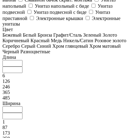
напольный
Унитаз напольный с биде
Унитаз
подвесной
Унитаз подвесной с биде
Унитаз
приставной
Электронные крышки
Электронные
унитазы
Цвет
Бежевый
Белый
Бронза
Графит/Сталь
Зеленый
Золото
Коричневый
Красный
Медь
Никель/Сатин
Розовое золото
Серебро
Серый
Синий
Хром глянцевый
Хром матовый
Черный
Разноцветные
Длина
6
126
246
365
485
Ширина
1
87
173