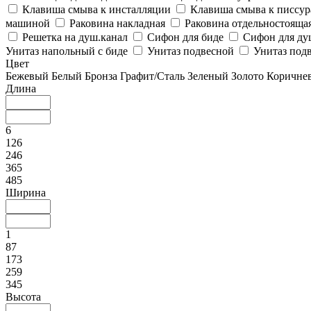
Клавиша смыва к инсталляции
Клавиша смыва к писсу
машиной
Раковина накладная
Раковина отдельностояща
Решетка на душ.канал
Сифон для биде
Сифон для ду
Унитаз напольный с биде
Унитаз подвесной
Унитаз подв
Цвет
Бежевый
Белый
Бронза
Графит/Сталь
Зеленый
Золото
Коричне
Длина
6
126
246
365
485
Ширина
1
87
173
259
345
Высота