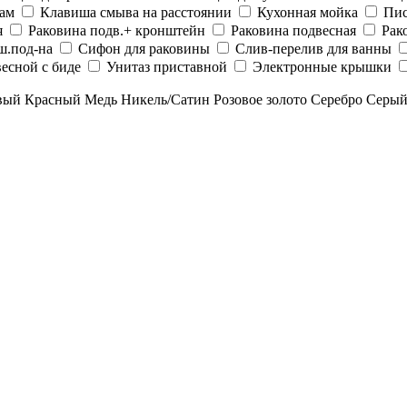
рам
Клавиша смыва на расстоянии
Кухонная мойка
Пис
я
Раковина подв.+ кронштейн
Раковина подвесная
Рак
ш.под-на
Сифон для раковины
Слив-перелив для ванны
есной с биде
Унитаз приставной
Электронные крышки
вый
Красный
Медь
Никель/Сатин
Розовое золото
Серебро
Серы