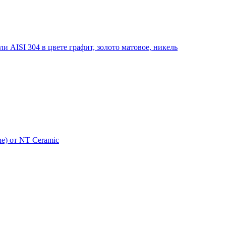
 AISI 304 в цвете графит, золото матовое, никель
e) от NT Ceramic