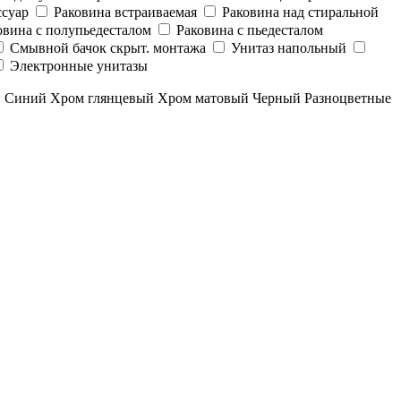
суар
Раковина встраиваемая
Раковина над стиральной
овина с полупьедесталом
Раковина с пьедесталом
Смывной бачок скрыт. монтажа
Унитаз напольный
Электронные унитазы
й
Синий
Хром глянцевый
Хром матовый
Черный
Разноцветные