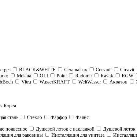
erges
BLACK&WHITE
CeramaLux
Cersanit
Creavit
arko
Melana
OLI
Point
Radomir
Ravak
RGW
y&Boсh
Vitra
WasserKRAFT
WeltWasser
Акватон
я Корея
ая сталь
Стекло
Фарфор
Фаянс
де подвесное
Душевой лоток с накладкой
Душевой лоток 
ляция для раковины
Инсталляция для унитаза
Инсталляци