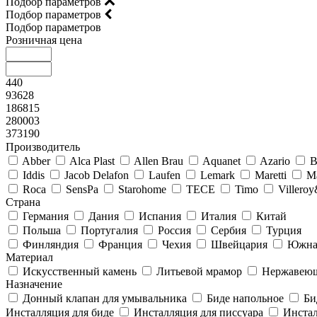
Подбор параметров
Подбор параметров
Подбор параметров
Розничная цена
440
93628
186815
280003
373190
Производитель
Abber
Alca Plast
Allen Brau
Aquanet
Azario
B
Iddis
Jacob Delafon
Laufen
Lemark
Maretti
M
Roca
SensPa
Starohome
TECE
Timo
Villero
Страна
Германия
Дания
Испания
Италия
Китай
Польша
Португалия
Россия
Сербия
Турция
Финляндия
Франция
Чехия
Швейцария
Южна
Материал
Искусственный камень
Литьевой мрамор
Нержавеющ
Назначение
Донный клапан для умывальника
Биде напольное
Би
Инсталляция для биде
Инсталляция для писсуара
Инстал