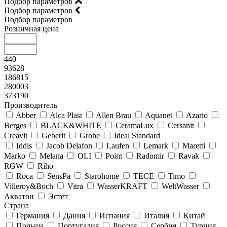
Подбор параметров
Подбор параметров
Подбор параметров
Розничная цена
440
93628
186815
280003
373190
Производитель
Abber
Alca Plast
Allen Brau
Aquanet
Azario
Berges
BLACK&WHITE
CeramaLux
Cersanit
Creavit
Geberit
Grohe
Ideal Standard
Iddis
Jacob Delafon
Laufen
Lemark
Maretti
Marko
Melana
OLI
Point
Radomir
Ravak
RGW
Riho
Roca
SensPa
Starohome
TECE
Timo
Villeroy&Boсh
Vitra
WasserKRAFT
WeltWasser
Акватон
Эстет
Страна
Германия
Дания
Испания
Италия
Китай
Польша
Португалия
Россия
Сербия
Турция