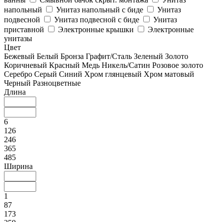
напольный
Унитаз напольный с биде
Унитаз
подвесной
Унитаз подвесной с биде
Унитаз
приставной
Электронные крышки
Электронные
унитазы
Цвет
Бежевый
Белый
Бронза
Графит/Сталь
Зеленый
Золото
Коричневый
Красный
Медь
Никель/Сатин
Розовое золото
Серебро
Серый
Синий
Хром глянцевый
Хром матовый
Черный
Разноцветные
Длина
6
126
246
365
485
Ширина
1
87
173