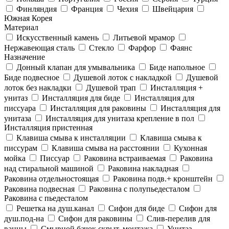
Финляндия
Франция
Чехия
Швейцария
Южная Корея
Материал
Искусственный камень
Литьевой мрамор
Нержавеющая сталь
Стекло
Фарфор
Фаянс
Назначение
Донный клапан для умывальника
Биде напольное
Биде подвесное
Душевой лоток с накладкой
Душевой
лоток без накладки
Душевой трап
Инсталляция +
унитаз
Инсталляция для биде
Инсталляция для
писсуара
Инсталляция для раковины
Инсталляция для
унитаза
Инсталляция для унитаза крепление в пол
Инсталляция пристенная
Клавиша смыва к инсталляции
Клавиша смыва к
писсурам
Клавиша смыва на расстоянии
Кухонная
мойка
Писсуар
Раковина встраиваемая
Раковина
над стиральной машиной
Раковина накладная
Раковина отдельностоящая
Раковина подв.+ кронштейн
Раковина подвесная
Раковина с полупьедесталом
Раковина с пьедесталом
Решетка на душ.канал
Сифон для биде
Сифон для
душ.под-на
Сифон для раковины
Слив-перелив для
ванны
Смывной бачок скрыт. монтажа
Унитаз