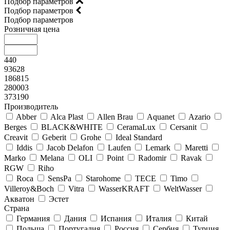
Подбор параметров
Подбор параметров
Подбор параметров
Розничная цена
440
93628
186815
280003
373190
Производитель
Abber
Alca Plast
Allen Brau
Aquanet
Azario
Berges
BLACK&WHITE
CeramaLux
Cersanit
Creavit
Geberit
Grohe
Ideal Standard
Iddis
Jacob Delafon
Laufen
Lemark
Maretti
Marko
Melana
OLI
Point
Radomir
Ravak
RGW
Riho
Roca
SensPa
Starohome
TECE
Timo
Villeroy&Boсh
Vitra
WasserKRAFT
WeltWasser
Акватон
Эстет
Страна
Германия
Дания
Испания
Италия
Китай
Польша
Португалия
Россия
Сербия
Турция