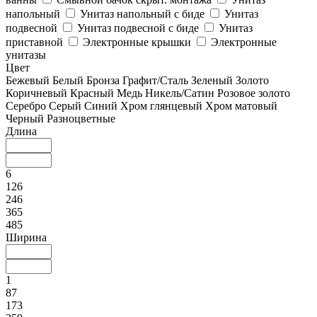
напольный
Унитаз напольный с биде
Унитаз
подвесной
Унитаз подвесной с биде
Унитаз
приставной
Электронные крышки
Электронные
унитазы
Цвет
Бежевый
Белый
Бронза
Графит/Сталь
Зеленый
Золото
Коричневый
Красный
Медь
Никель/Сатин
Розовое золото
Серебро
Серый
Синий
Хром глянцевый
Хром матовый
Черный
Разноцветные
Длина
6
126
246
365
485
Ширина
1
87
173