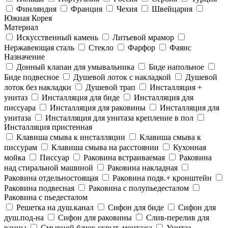
Финляндия
Франция
Чехия
Швейцария
Южная Корея
Материал
Искусственный камень
Литьевой мрамор
Нержавеющая сталь
Стекло
Фарфор
Фаянс
Назначение
Донный клапан для умывальника
Биде напольное
Биде подвесное
Душевой лоток с накладкой
Душевой
лоток без накладки
Душевой трап
Инсталляция +
унитаз
Инсталляция для биде
Инсталляция для
писсуара
Инсталляция для раковины
Инсталляция для
унитаза
Инсталляция для унитаза крепление в пол
Инсталляция пристенная
Клавиша смыва к инсталляции
Клавиша смыва к
писсурам
Клавиша смыва на расстоянии
Кухонная
мойка
Писсуар
Раковина встраиваемая
Раковина
над стиральной машиной
Раковина накладная
Раковина отдельностоящая
Раковина подв.+ кронштейн
Раковина подвесная
Раковина с полупьедесталом
Раковина с пьедесталом
Решетка на душ.канал
Сифон для биде
Сифон для
душ.под-на
Сифон для раковины
Слив-перелив для
ванны
Смывной бачок скрыт. монтажа
Унитаз