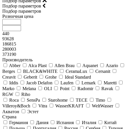
Подбор параметров
Подбор параметров
Подбор параметров
Розничная цена
440
93628
186815
280003
373190
Производитель
Abber
Alca Plast
Allen Brau
Aquanet
Azario
Berges
BLACK&WHITE
CeramaLux
Cersanit
Creavit
Geberit
Grohe
Ideal Standard
Iddis
Jacob Delafon
Laufen
Lemark
Maretti
Marko
Melana
OLI
Point
Radomir
Ravak
RGW
Riho
Roca
SensPa
Starohome
TECE
Timo
Villeroy&Boсh
Vitra
WasserKRAFT
WeltWasser
Акватон
Эстет
Страна
Германия
Дания
Испания
Италия
Китай
Польша
Португалия
Россия
Сербия
Турция