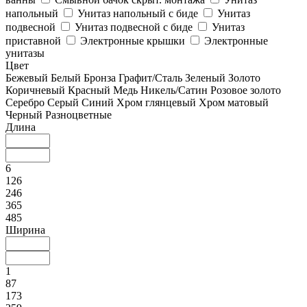
напольный
Унитаз напольный с биде
Унитаз
подвесной
Унитаз подвесной с биде
Унитаз
приставной
Электронные крышки
Электронные
унитазы
Цвет
Бежевый
Белый
Бронза
Графит/Сталь
Зеленый
Золото
Коричневый
Красный
Медь
Никель/Сатин
Розовое золото
Серебро
Серый
Синий
Хром глянцевый
Хром матовый
Черный
Разноцветные
Длина
6
126
246
365
485
Ширина
1
87
173