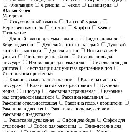
Финляндия
Франция
Чехия
Швейцария
Южная Корея
Материал
Искусственный камень
Литьевой мрамор
Нержавеющая сталь
Стекло
Фарфор
Фаянс
Назначение
Донный клапан для умывальника
Биде напольное
Биде подвесное
Душевой лоток с накладкой
Душевой
лоток без накладки
Душевой трап
Инсталляция +
унитаз
Инсталляция для биде
Инсталляция для
писсуара
Инсталляция для раковины
Инсталляция для
унитаза
Инсталляция для унитаза крепление в пол
Инсталляция пристенная
Клавиша смыва к инсталляции
Клавиша смыва к
писсурам
Клавиша смыва на расстоянии
Кухонная
мойка
Писсуар
Раковина встраиваемая
Раковина
над стиральной машиной
Раковина накладная
Раковина отдельностоящая
Раковина подв.+ кронштейн
Раковина подвесная
Раковина с полупьедесталом
Раковина с пьедесталом
Решетка на душ.канал
Сифон для биде
Сифон для
душ.под-на
Сифон для раковины
Слив-перелив для
ванны
Смывной бачок скрыт. монтажа
Унитаз