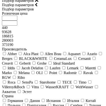
Подбор параметров
Подбор параметров
Подбор параметров
Розничная цена
440
93628
186815
280003
373190
Производитель
Abber
Alca Plast
Allen Brau
Aquanet
Azario
Berges
BLACK&WHITE
CeramaLux
Cersanit
Creavit
Geberit
Grohe
Ideal Standard
Iddis
Jacob Delafon
Laufen
Lemark
Maretti
Marko
Melana
OLI
Point
Radomir
Ravak
RGW
Riho
Roca
SensPa
Starohome
TECE
Timo
Villeroy&Boсh
Vitra
WasserKRAFT
WeltWasser
Акватон
Эстет
Страна
Германия
Дания
Испания
Италия
Китай
Польша
Португалия
Россия
Сербия
Турция