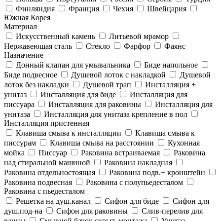
Финляндия
Франция
Чехия
Швейцария
Южная Корея
Материал
Искусственный камень
Литьевой мрамор
Нержавеющая сталь
Стекло
Фарфор
Фаянс
Назначение
Донный клапан для умывальника
Биде напольное
Биде подвесное
Душевой лоток с накладкой
Душевой
лоток без накладки
Душевой трап
Инсталляция +
унитаз
Инсталляция для биде
Инсталляция для
писсуара
Инсталляция для раковины
Инсталляция для
унитаза
Инсталляция для унитаза крепление в пол
Инсталляция пристенная
Клавиша смыва к инсталляции
Клавиша смыва к
писсурам
Клавиша смыва на расстоянии
Кухонная
мойка
Писсуар
Раковина встраиваемая
Раковина
над стиральной машиной
Раковина накладная
Раковина отдельностоящая
Раковина подв.+ кронштейн
Раковина подвесная
Раковина с полупьедесталом
Раковина с пьедесталом
Решетка на душ.канал
Сифон для биде
Сифон для
душ.под-на
Сифон для раковины
Слив-перелив для
ванны
Смывной бачок скрыт. монтажа
Унитаз