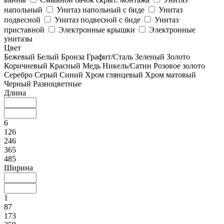
напольный
Унитаз напольный с биде
Унитаз
подвесной
Унитаз подвесной с биде
Унитаз
приставной
Электронные крышки
Электронные
унитазы
Цвет
Бежевый
Белый
Бронза
Графит/Сталь
Зеленый
Золото
Коричневый
Красный
Медь
Никель/Сатин
Розовое золото
Серебро
Серый
Синий
Хром глянцевый
Хром матовый
Черный
Разноцветные
Длина
6
126
246
365
485
Ширина
1
87
173