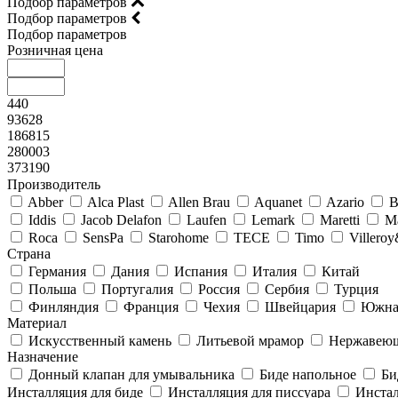
Подбор параметров
Подбор параметров
Подбор параметров
Розничная цена
440
93628
186815
280003
373190
Производитель
Abber
Alca Plast
Allen Brau
Aquanet
Azario
B
Iddis
Jacob Delafon
Laufen
Lemark
Maretti
M
Roca
SensPa
Starohome
TECE
Timo
Villero
Страна
Германия
Дания
Испания
Италия
Китай
Польша
Португалия
Россия
Сербия
Турция
Финляндия
Франция
Чехия
Швейцария
Южна
Материал
Искусственный камень
Литьевой мрамор
Нержавеющ
Назначение
Донный клапан для умывальника
Биде напольное
Би
Инсталляция для биде
Инсталляция для писсуара
Инстал