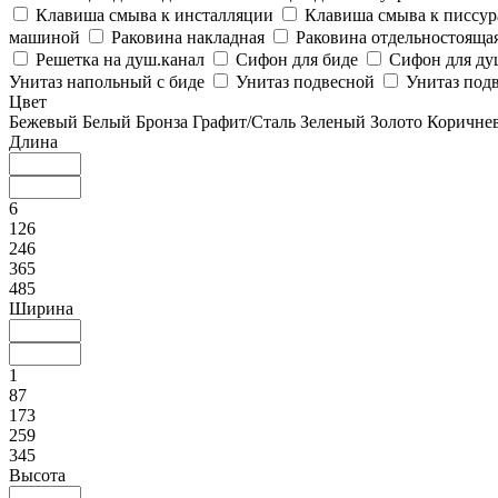
Клавиша смыва к инсталляции
Клавиша смыва к писсу
машиной
Раковина накладная
Раковина отдельностояща
Решетка на душ.канал
Сифон для биде
Сифон для ду
Унитаз напольный с биде
Унитаз подвесной
Унитаз подв
Цвет
Бежевый
Белый
Бронза
Графит/Сталь
Зеленый
Золото
Коричне
Длина
6
126
246
365
485
Ширина
1
87
173
259
345
Высота