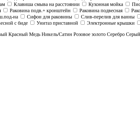
рам
Клавиша смыва на расстоянии
Кухонная мойка
Пис
я
Раковина подв.+ кронштейн
Раковина подвесная
Рак
ш.под-на
Сифон для раковины
Слив-перелив для ванны
есной с биде
Унитаз приставной
Электронные крышки
вый
Красный
Медь
Никель/Сатин
Розовое золото
Серебро
Серы