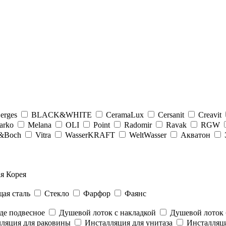
erges
BLACK&WHITE
CeramaLux
Cersanit
Creavit
arko
Melana
OLI
Point
Radomir
Ravak
RGW
y&Boсh
Vitra
WasserKRAFT
WeltWasser
Акватон
я Корея
ая сталь
Стекло
Фарфор
Фаянс
де подвесное
Душевой лоток с накладкой
Душевой лоток 
ляция для раковины
Инсталляция для унитаза
Инсталляци