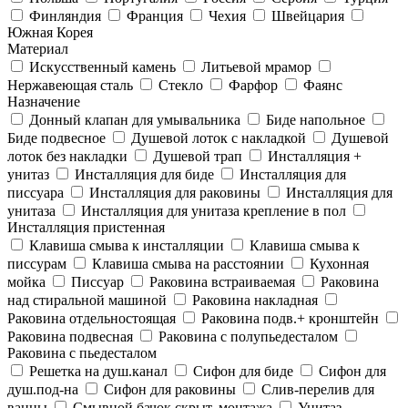
Финляндия
Франция
Чехия
Швейцария
Южная Корея
Материал
Искусственный камень
Литьевой мрамор
Нержавеющая сталь
Стекло
Фарфор
Фаянс
Назначение
Донный клапан для умывальника
Биде напольное
Биде подвесное
Душевой лоток с накладкой
Душевой
лоток без накладки
Душевой трап
Инсталляция +
унитаз
Инсталляция для биде
Инсталляция для
писсуара
Инсталляция для раковины
Инсталляция для
унитаза
Инсталляция для унитаза крепление в пол
Инсталляция пристенная
Клавиша смыва к инсталляции
Клавиша смыва к
писсурам
Клавиша смыва на расстоянии
Кухонная
мойка
Писсуар
Раковина встраиваемая
Раковина
над стиральной машиной
Раковина накладная
Раковина отдельностоящая
Раковина подв.+ кронштейн
Раковина подвесная
Раковина с полупьедесталом
Раковина с пьедесталом
Решетка на душ.канал
Сифон для биде
Сифон для
душ.под-на
Сифон для раковины
Слив-перелив для
ванны
Смывной бачок скрыт. монтажа
Унитаз