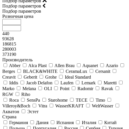
Подбор параметров
Подбор параметров
Подбор параметров
Розничная цена
440
93628
186815
280003
373190
Производитель
Abber
Alca Plast
Allen Brau
Aquanet
Azario
Berges
BLACK&WHITE
CeramaLux
Cersanit
Creavit
Geberit
Grohe
Ideal Standard
Iddis
Jacob Delafon
Laufen
Lemark
Maretti
Marko
Melana
OLI
Point
Radomir
Ravak
RGW
Riho
Roca
SensPa
Starohome
TECE
Timo
Villeroy&Boсh
Vitra
WasserKRAFT
WeltWasser
Акватон
Эстет
Страна
Германия
Дания
Испания
Италия
Китай
Польша
Португалия
Россия
Сербия
Турция