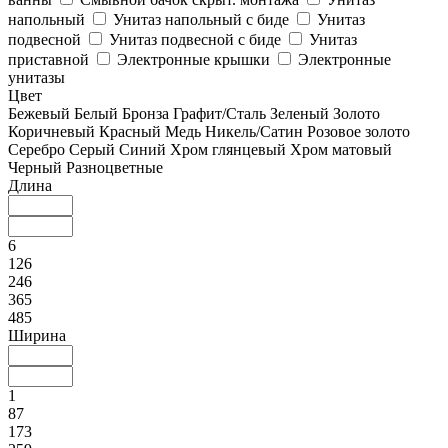
напольный
Унитаз напольный с биде
Унитаз
подвесной
Унитаз подвесной с биде
Унитаз
приставной
Электронные крышки
Электронные
унитазы
Цвет
Бежевый
Белый
Бронза
Графит/Сталь
Зеленый
Золото
Коричневый
Красный
Медь
Никель/Сатин
Розовое золото
Серебро
Серый
Синий
Хром глянцевый
Хром матовый
Черный
Разноцветные
Длина
6
126
246
365
485
Ширина
1
87
173