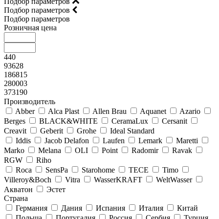
Подбор параметров
Подбор параметров
Подбор параметров
Розничная цена
440
93628
186815
280003
373190
Производитель
Abber
Alca Plast
Allen Brau
Aquanet
Azario
Berges
BLACK&WHITE
CeramaLux
Cersanit
Creavit
Geberit
Grohe
Ideal Standard
Iddis
Jacob Delafon
Laufen
Lemark
Maretti
Marko
Melana
OLI
Point
Radomir
Ravak
RGW
Riho
Roca
SensPa
Starohome
TECE
Timo
Villeroy&Boсh
Vitra
WasserKRAFT
WeltWasser
Акватон
Эстет
Страна
Германия
Дания
Испания
Италия
Китай
Польша
Португалия
Россия
Сербия
Турция