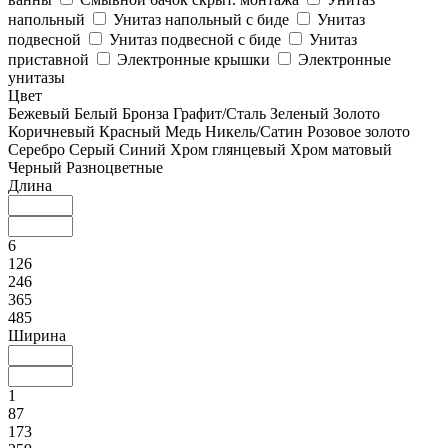
напольный
Унитаз напольный с биде
Унитаз
подвесной
Унитаз подвесной с биде
Унитаз
приставной
Электронные крышки
Электронные
унитазы
Цвет
Бежевый
Белый
Бронза
Графит/Сталь
Зеленый
Золото
Коричневый
Красный
Медь
Никель/Сатин
Розовое золото
Серебро
Серый
Синий
Хром глянцевый
Хром матовый
Черный
Разноцветные
Длина
6
126
246
365
485
Ширина
1
87
173