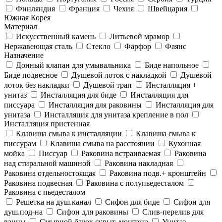
Финляндия
Франция
Чехия
Швейцария
Южная Корея
Материал
Искусственный камень
Литьевой мрамор
Нержавеющая сталь
Стекло
Фарфор
Фаянс
Назначение
Донный клапан для умывальника
Биде напольное
Биде подвесное
Душевой лоток с накладкой
Душевой
лоток без накладки
Душевой трап
Инсталляция +
унитаз
Инсталляция для биде
Инсталляция для
писсуара
Инсталляция для раковины
Инсталляция для
унитаза
Инсталляция для унитаза крепление в пол
Инсталляция пристенная
Клавиша смыва к инсталляции
Клавиша смыва к
писсурам
Клавиша смыва на расстоянии
Кухонная
мойка
Писсуар
Раковина встраиваемая
Раковина
над стиральной машиной
Раковина накладная
Раковина отдельностоящая
Раковина подв.+ кронштейн
Раковина подвесная
Раковина с полупьедесталом
Раковина с пьедесталом
Решетка на душ.канал
Сифон для биде
Сифон для
душ.под-на
Сифон для раковины
Слив-перелив для
ванны
Смывной бачок скрыт. монтажа
Унитаз