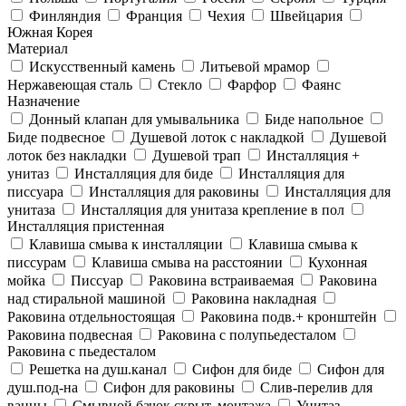
Финляндия
Франция
Чехия
Швейцария
Южная Корея
Материал
Искусственный камень
Литьевой мрамор
Нержавеющая сталь
Стекло
Фарфор
Фаянс
Назначение
Донный клапан для умывальника
Биде напольное
Биде подвесное
Душевой лоток с накладкой
Душевой
лоток без накладки
Душевой трап
Инсталляция +
унитаз
Инсталляция для биде
Инсталляция для
писсуара
Инсталляция для раковины
Инсталляция для
унитаза
Инсталляция для унитаза крепление в пол
Инсталляция пристенная
Клавиша смыва к инсталляции
Клавиша смыва к
писсурам
Клавиша смыва на расстоянии
Кухонная
мойка
Писсуар
Раковина встраиваемая
Раковина
над стиральной машиной
Раковина накладная
Раковина отдельностоящая
Раковина подв.+ кронштейн
Раковина подвесная
Раковина с полупьедесталом
Раковина с пьедесталом
Решетка на душ.канал
Сифон для биде
Сифон для
душ.под-на
Сифон для раковины
Слив-перелив для
ванны
Смывной бачок скрыт. монтажа
Унитаз