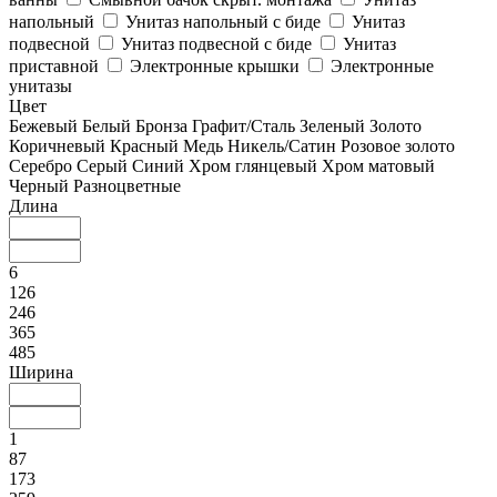
напольный
Унитаз напольный с биде
Унитаз
подвесной
Унитаз подвесной с биде
Унитаз
приставной
Электронные крышки
Электронные
унитазы
Цвет
Бежевый
Белый
Бронза
Графит/Сталь
Зеленый
Золото
Коричневый
Красный
Медь
Никель/Сатин
Розовое золото
Серебро
Серый
Синий
Хром глянцевый
Хром матовый
Черный
Разноцветные
Длина
6
126
246
365
485
Ширина
1
87
173