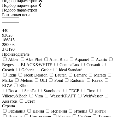
Подбор параметров
Подбор параметров
Подбор параметров
Розничная цена
440
93628
186815
280003
373190
Производитель
Abber
Alca Plast
Allen Brau
Aquanet
Azario
Berges
BLACK&WHITE
CeramaLux
Cersanit
Creavit
Geberit
Grohe
Ideal Standard
Iddis
Jacob Delafon
Laufen
Lemark
Maretti
Marko
Melana
OLI
Point
Radomir
Ravak
RGW
Riho
Roca
SensPa
Starohome
TECE
Timo
Villeroy&Boсh
Vitra
WasserKRAFT
WeltWasser
Акватон
Эстет
Страна
Германия
Дания
Испания
Италия
Китай
Польша
Португалия
Россия
Сербия
Турция