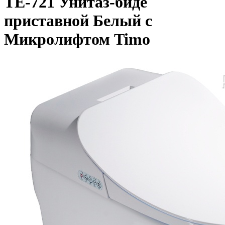
TE-721 Унитаз-биде
приставной Белый с
Микролифтом Timo