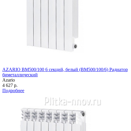
AZARIO BM500/100 6 секций, белый (BM500/100/6) Радиатор
биметаллический
Azario
4 627 р.
Подробнее