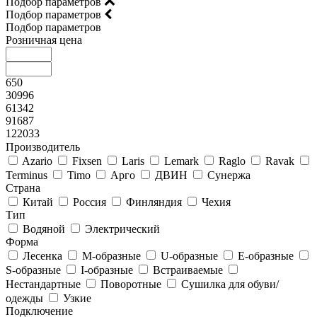
Подбор параметров
Подбор параметров
Подбор параметров
Розничная цена
650
30996
61342
91687
122033
Производитель
Azario
Fixsen
Laris
Lemark
Raglo
Ravak
Terminus
Timo
Арго
ДВИН
Сунержа
Страна
Китай
Россия
Финляндия
Чехия
Тип
Водяной
Электрический
Форма
Лесенка
М-образные
U-образные
E-образные
S-образные
I-образные
Встраиваемые
Нестандартные
Поворотные
Сушилка для обуви/
одежды
Узкие
Подключение