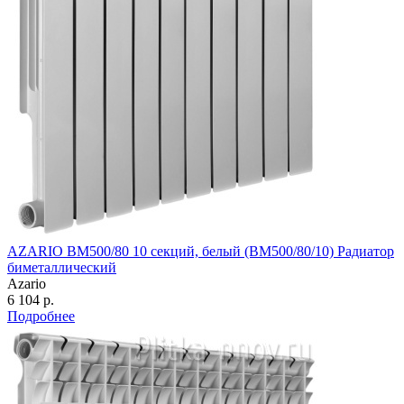
AZARIO BM500/80 10 секций, белый (BM500/80/10) Радиатор
биметаллический
Azario
6 104 р.
Подробнее