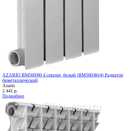
AZARIO BM500/80 4 секции, белый (BM500/80/4) Радиатор
биметаллический
Azario
2 441 р.
Подробнее