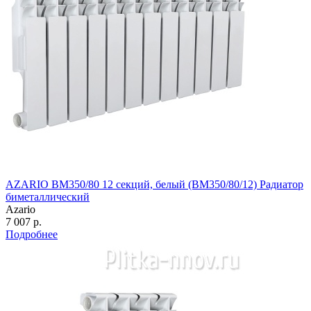
AZARIO BM350/80 12 секций, белый (BM350/80/12) Радиатор
биметаллический
Azario
7 007 р.
Подробнее