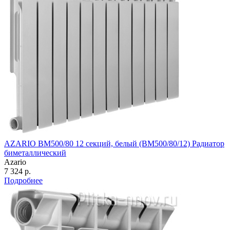
AZARIO BM500/80 12 секций, белый (BM500/80/12) Радиатор
биметаллический
Azario
7 324 р.
Подробнее