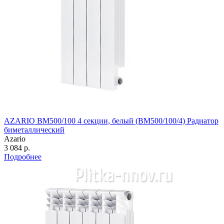
AZARIO BM500/100 4 секции, белый (BM500/100/4) Радиатор
биметаллический
Azario
3 084 р.
Подробнее