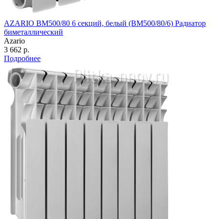
AZARIO BM500/80 6 секций, белый (BM500/80/6) Радиатор
биметаллический
Azario
3 662 р.
Подробнее