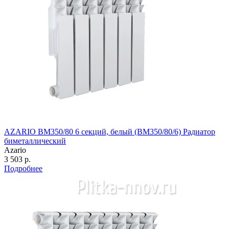
AZARIO BM350/80 6 секций, белый (BM350/80/6) Радиатор
биметаллический
Azario
3 503 р.
Подробнее